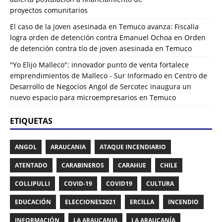
proyectos comunitarios
El caso de la joven asesinada en Temuco avanza: Fiscalía
logra orden de detención contra Emanuel Ochoa
en
Orden
de detención contra tío de joven asesinada en Temuco
"Yo Elijo Malleco": innovador punto de venta fortalece
emprendimientos de Malleco - Sur Informado
en
Centro de
Desarrollo de Negocios Angol de Sercotec inaugura un
nuevo espacio para microempresarios en Temuco
ETIQUETAS
ANGOL
ARAUCANIA
ATAQUE INCENDIARIO
ATENTADO
CARABINEROS
CARAHUE
CHILE
COLLIPULLI
COVID-19
COVID19
CULTURA
EDUCACIÓN
ELECCIONES2021
ERCILLA
INCENDIO
INFORMACIÓN
LA ARAUCANIA
LA ARAUCANÍA