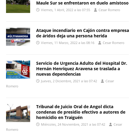
Maule Sur se enfrentaron en duelo amistoso
Viernes, 1 Abril, 2022 a las 07:55
Cesar Romero
Ataque incendiario en Cajón contra empresa
de áridos deja una persona herida
Viernes, 11 Marzo, 2022 a las 08:16
Cesar Romero
Servicio de Urgencia Adulto del Hospital Dr.
Hernán Henríquez Aravena se traslada a
nuevas dependencias
Jueves, 2 Diciembre, 2021 a las 07:42
Cesar
Romero
Tribunal de Juicio Oral de Angol dicta
condenas de presidio efectivo a autores de
homicidio en Traiguén
Miércoles, 24 Noviembre, 2021 a las 07:42
Cesar
Romero