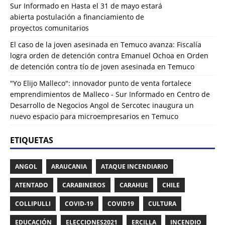
Sur Informado
en
Hasta el 31 de mayo estará
abierta postulación a financiamiento de
proyectos comunitarios
El caso de la joven asesinada en Temuco avanza: Fiscalía
logra orden de detención contra Emanuel Ochoa
en
Orden
de detención contra tío de joven asesinada en Temuco
"Yo Elijo Malleco": innovador punto de venta fortalece
emprendimientos de Malleco - Sur Informado
en
Centro de
Desarrollo de Negocios Angol de Sercotec inaugura un
nuevo espacio para microempresarios en Temuco
ETIQUETAS
ANGOL
ARAUCANIA
ATAQUE INCENDIARIO
ATENTADO
CARABINEROS
CARAHUE
CHILE
COLLIPULLI
COVID-19
COVID19
CULTURA
EDUCACIÓN
ELECCIONES2021
ERCILLA
INCENDIO