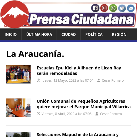
INICIO
ÚLTIMA HORA
CIUDAD
POLÍTICA
REGIÓN
La Araucanía.
Escuelas Epu Klei y Alihuen de Lican Ray
serán remodeladas
Jueves, 12 Mayo, 2022 a las 07:04
Cesar Romero
Unión Comunal de Pequeños Agricultores
quiere mejorar el Parque Municipal Villarrica
Viernes, 8 Abril, 2022 a las 07:05
Cesar Romero
Selecciones Mapuche de la Araucanía y