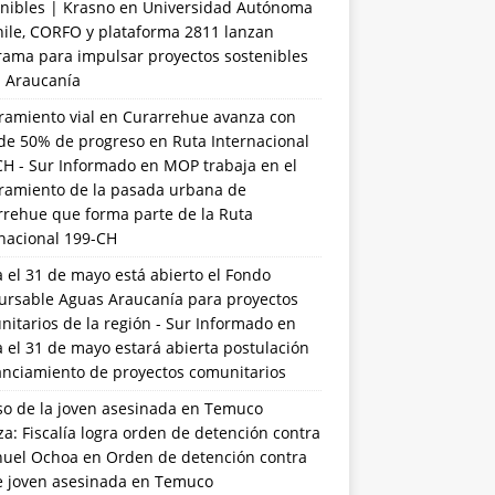
nibles | Krasno
en
Universidad Autónoma
hile, CORFO y plataforma 2811 lanzan
rama para impulsar proyectos sostenibles
a Araucanía
ramiento vial en Curarrehue avanza con
de 50% de progreso en Ruta Internacional
CH - Sur Informado
en
MOP trabaja en el
ramiento de la pasada urbana de
rrehue que forma parte de la Ruta
rnacional 199-CH
 el 31 de mayo está abierto el Fondo
ursable Aguas Araucanía para proyectos
itarios de la región - Sur Informado
en
 el 31 de mayo estará abierta postulación
anciamiento de proyectos comunitarios
so de la joven asesinada en Temuco
a: Fiscalía logra orden de detención contra
uel Ochoa
en
Orden de detención contra
de joven asesinada en Temuco