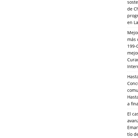
soste
de C
prog
en L
Mejo
más 
199-
mejo
Cura
Inte
Hasta
Conc
comun
Hasta
a fin
El ca
avanz
Eman
tío 