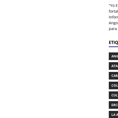
"Yo E
fort
Info
Ango
para
ETI
AN
ATA
CAR
COL
CUL
ERC
LA 