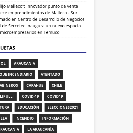
lijo Malleco": innovador punto de venta
alece emprendimientos de Malleco - Sur
rmado
en
Centro de Desarrollo de Negocios
l de Sercotec inaugura un nuevo espacio
 microempresarios en Temuco
QUETAS
GOL
ARAUCANIA
QUE INCENDIARIO
ATENTADO
ABINEROS
CARAHUE
CHILE
LIPULLI
COVID-19
COVID19
TURA
EDUCACIÓN
ELECCIONES2021
ILLA
INCENDIO
INFORMACIÓN
ARAUCANIA
LA ARAUCANÍA