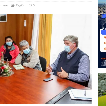
omero
Región
0