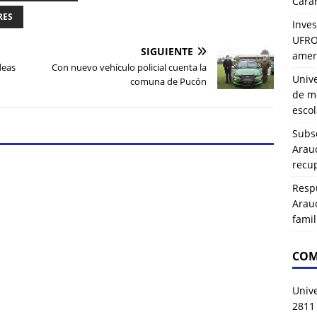
Carah
RES
Inves
UFRO 
SIGUIENTE
amer
deas
Con nuevo vehículo policial cuenta la
Univ
comuna de Pucón
de mo
esco
Subse
Arau
recup
Resp
Arau
famil
COM
Univ
2811