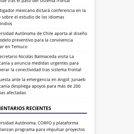
ue tras el paso del sistema frontal
tigador mexicano dictará conferencia en la
sobre el estudio de los idiomas
indios
ersidad Autónoma de Chile aporta al diseño
delo preventivo para la convivencia
lar en Temuco
cretario Nicolás Balmaceda visita La
canía y anuncia medidas urgentes para
erar la conectividad tras sistema frontal
uesta ante la emergencia en Angol: Junaeb
canía despliega apoyos para más de 200
ias afectadas
ENTARIOS RECIENTES
ersidad Autónoma, CORFO y plataforma
 lanzan programa para impulsar proyectos