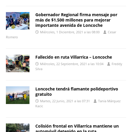
Gobernador Regional firma mensaje por
más de $1.500 millones para mejorar
importante avenida de Loncoche
Miércoles, 1 Diciembre, 2021 a las 08:00
Cesar
Romero
Fallecido en ruta Villarrica – Loncoche
Miércoles, 22 Septiembre, 2021 a las 10:04
Freddy
Silva
Loncoche tendrá flamante polideportivo
gratuito
Martes, 22 Junio, 2021 a las 07:31
Tania Márquez
Kacic
Colisión frontal en Villarrica mantiene un
automóvil detenido en la ruta.