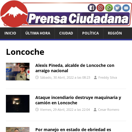
INICIO
ÚLTIMA HORA
CIUDAD
POLÍTICA
REGIÓN
Loncoche
Alexis Pineda, alcalde de Loncoche con
arraigo nacional
Sábado, 30 Abril, 2022 a las 08:23
Freddy Silva
Ataque incendiario destruye maquinaria y
camión en Loncoche
Viernes, 29 Abril, 2022 a las 22:04
Cesar Romero
Por manejo en estado de ebriedad es