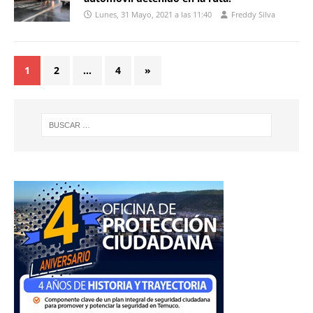
Lunes, 31 Mayo, 2021 a las 11:40
Freddy Silva
1
2
…
4
»