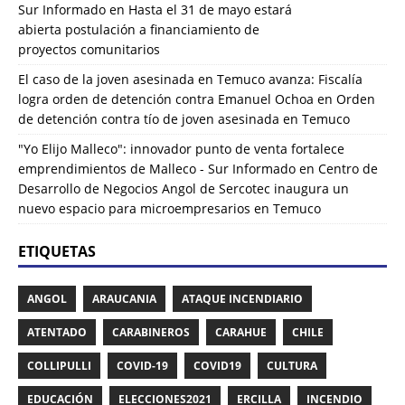
Sur Informado
en
Hasta el 31 de mayo estará
abierta postulación a financiamiento de
proyectos comunitarios
El caso de la joven asesinada en Temuco avanza: Fiscalía
logra orden de detención contra Emanuel Ochoa
en
Orden
de detención contra tío de joven asesinada en Temuco
"Yo Elijo Malleco": innovador punto de venta fortalece
emprendimientos de Malleco - Sur Informado
en
Centro de
Desarrollo de Negocios Angol de Sercotec inaugura un
nuevo espacio para microempresarios en Temuco
ETIQUETAS
ANGOL
ARAUCANIA
ATAQUE INCENDIARIO
ATENTADO
CARABINEROS
CARAHUE
CHILE
COLLIPULLI
COVID-19
COVID19
CULTURA
EDUCACIÓN
ELECCIONES2021
ERCILLA
INCENDIO