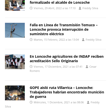
formalizado el alcalde de Loncoche
Viernes, 29 Abril, 2022 a las 17:10
Freddy Silva
Falla en Línea de Transmisión Temuco –
Loncoche provoca interrupción de
suministro eléctrico
Martes, 15 Febrero, 2022 a las 13:04
Freddy Silva
En Loncoche agricultores de INDAP reciben
acreditación Sello Originario
Viernes, 17 Diciembre, 2021 a las 07:41
Cesar
Romero
GOPE aisló ruta Villarrica – Loncoche:
Trabajadores habrían encontrado munición
de guerra
Miércoles, 1 Diciembre, 2021 a las 08:06
Freddy
Silva