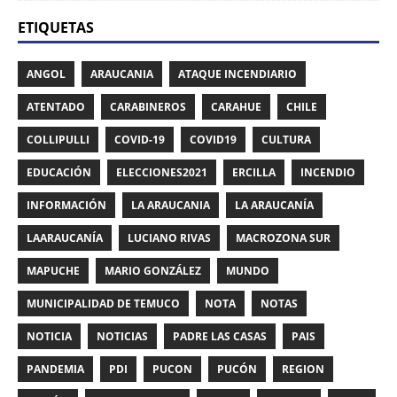
ETIQUETAS
ANGOL
ARAUCANIA
ATAQUE INCENDIARIO
ATENTADO
CARABINEROS
CARAHUE
CHILE
COLLIPULLI
COVID-19
COVID19
CULTURA
EDUCACIÓN
ELECCIONES2021
ERCILLA
INCENDIO
INFORMACIÓN
LA ARAUCANIA
LA ARAUCANÍA
LAARAUCANÍA
LUCIANO RIVAS
MACROZONA SUR
MAPUCHE
MARIO GONZÁLEZ
MUNDO
MUNICIPALIDAD DE TEMUCO
NOTA
NOTAS
NOTICIA
NOTICIAS
PADRE LAS CASAS
PAIS
PANDEMIA
PDI
PUCON
PUCÓN
REGION