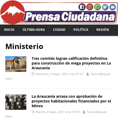
INICIO
ÚLTIMA HORA
CIUDAD
POLÍTICA
REGIÓN
Ministerio
Tres comités logran calificación definitiva
para construcción de mega proyectos en La
Araucanía
Miércoles, 5 Mayo, 2021 a las 07:37
Tania Márquez
Kacic
La Araucanía arrasa con aprobación de
proyectos habitacionales financiados por el
Minvu
Martes, 4 Mayo, 2021 a las 07:50
Tania Márquez
Kacic