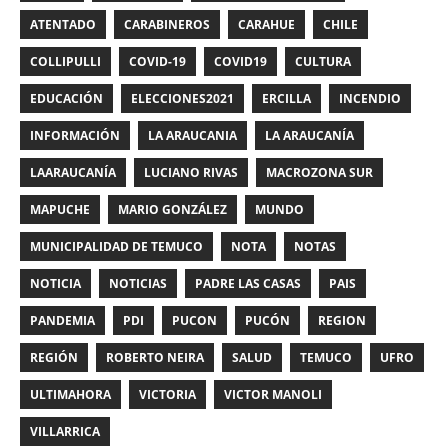
ATENTADO
CARABINEROS
CARAHUE
CHILE
COLLIPULLI
COVID-19
COVID19
CULTURA
EDUCACIÓN
ELECCIONES2021
ERCILLA
INCENDIO
INFORMACIÓN
LA ARAUCANIA
LA ARAUCANÍA
LAARAUCANÍA
LUCIANO RIVAS
MACROZONA SUR
MAPUCHE
MARIO GONZÁLEZ
MUNDO
MUNICIPALIDAD DE TEMUCO
NOTA
NOTAS
NOTICIA
NOTICIAS
PADRE LAS CASAS
PAIS
PANDEMIA
PDI
PUCON
PUCÓN
REGION
REGIÓN
ROBERTO NEIRA
SALUD
TEMUCO
UFRO
ULTIMAHORA
VICTORIA
VICTOR MANOLI
VILLARRICA