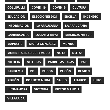
COLLIPULLI
COVID-19
COVID19
CULTURA
EDUCACIÓN
ELECCIONES2021
ERCILLA
INCENDIO
INFORMACIÓN
LA ARAUCANIA
LA ARAUCANÍA
LAARAUCANÍA
LUCIANO RIVAS
MACROZONA SUR
MAPUCHE
MARIO GONZÁLEZ
MUNDO
MUNICIPALIDAD DE TEMUCO
NOTA
NOTAS
NOTICIA
NOTICIAS
PADRE LAS CASAS
PAIS
PANDEMIA
PDI
PUCON
PUCÓN
REGION
REGIÓN
ROBERTO NEIRA
SALUD
TEMUCO
UFRO
ULTIMAHORA
VICTORIA
VICTOR MANOLI
VILLARRICA