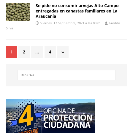
Se pide no consumir arvejas Alto Campo
entregadas en canastas familiares en La
Araucanía
Viernes, 17 Septiembre, 2021 a las 08:01
Freddy
Silva
1
2
…
4
»