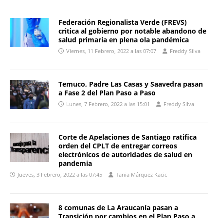
Federación Regionalista Verde (FREVS)
critica al gobierno por notable abandono de
salud primaria en plena ola pandémica
Viernes, 11 Febrero, 2022 a las 07:07
Freddy Silva
Temuco, Padre Las Casas y Saavedra pasan
a Fase 2 del Plan Paso a Paso
Lunes, 7 Febrero, 2022 a las 15:01
Freddy Silva
Corte de Apelaciones de Santiago ratifica
orden del CPLT de entregar correos
electrónicos de autoridades de salud en
pandemia
Jueves, 3 Febrero, 2022 a las 07:45
Tania Márquez Kacic
8 comunas de La Araucanía pasan a
Transición por cambios en el Plan Paso a