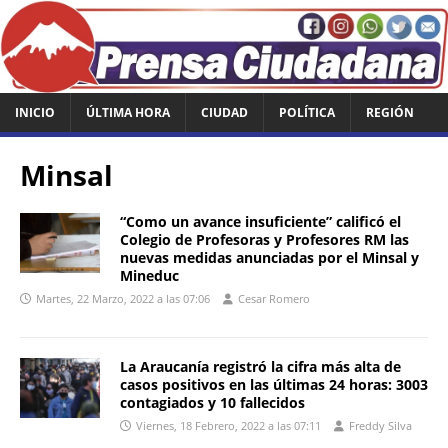
INICIO
ÚLTIMA HORA
CIUDAD
POLÍTICA
REGIÓN
Minsal
“Como un avance insuficiente” calificó el
Colegio de Profesoras y Profesores RM las
nuevas medidas anunciadas por el Minsal y
Mineduc
Martes, 22 Marzo, 2022 a las 07:06
Cesar Romero
La Araucanía registró la cifra más alta de
casos positivos en las últimas 24 horas: 3003
contagiados y 10 fallecidos
Viernes, 18 Febrero, 2022 a las 07:11
Freddy Silva