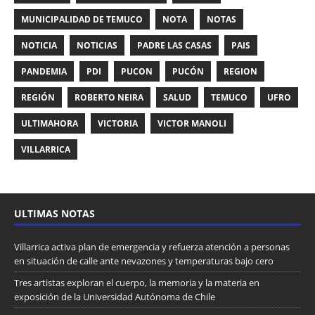
MUNICIPALIDAD DE TEMUCO
NOTA
NOTAS
NOTICIA
NOTICIAS
PADRE LAS CASAS
PAIS
PANDEMIA
PDI
PUCON
PUCÓN
REGION
REGIÓN
ROBERTO NEIRA
SALUD
TEMUCO
UFRO
ULTIMAHORA
VICTORIA
VICTOR MANOLI
VILLARRICA
ULTIMAS NOTAS
Villarrica activa plan de emergencia y refuerza atención a personas
en situación de calle ante nevazones y temperaturas bajo cero
Tres artistas exploran el cuerpo, la memoria y la materia en
exposición de la Universidad Autónoma de Chile