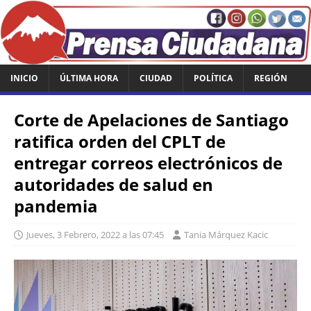
INICIO
ÚLTIMA HORA
CIUDAD
POLÍTICA
REGIÓN
Corte de Apelaciones de Santiago
ratifica orden del CPLT de
entregar correos electrónicos de
autoridades de salud en
pandemia
Jueves, 3 Febrero, 2022 a las 07:45
Tania Márquez Kacic