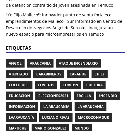
de detención contra tío de joven asesinada en Temuco
"Yo Elijo Malleco": innovador punto de venta fortalece
emprendimientos de Malleco - Sur Informado
en
Centro de
Desarrollo de Negocios Angol de Sercotec inaugura un
nuevo espacio para microempresarios en Temuco
ETIQUETAS
ANGOL
ARAUCANIA
ATAQUE INCENDIARIO
ATENTADO
CARABINEROS
CARAHUE
CHILE
COLLIPULLI
COVID-19
COVID19
CULTURA
EDUCACIÓN
ELECCIONES2021
ERCILLA
INCENDIO
INFORMACIÓN
LA ARAUCANIA
LA ARAUCANÍA
LAARAUCANÍA
LUCIANO RIVAS
MACROZONA SUR
MAPUCHE
MARIO GONZÁLEZ
MUNDO