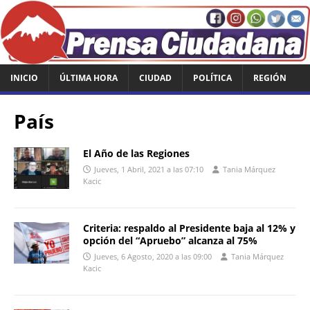
INICIO
ÚLTIMA HORA
CIUDAD
POLÍTICA
REGIÓN
País
El Año de las Regiones
Jueves, 1 Abril, 2021 a las 07:10
Tania Márquez
Kacic
Criteria: respaldo al Presidente baja al 12% y
opción del “Apruebo” alcanza al 75%
Jueves, 6 Agosto, 2020 a las 09:00
Tania Márquez
Kacic