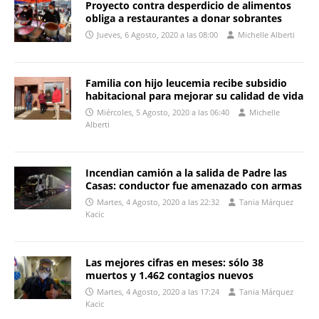
Proyecto contra desperdicio de alimentos
obliga a restaurantes a donar sobrantes
Jueves, 6 Agosto, 2020 a las 08:00
Michelle Alberti
Familia con hijo leucemia recibe subsidio
habitacional para mejorar su calidad de vida
Miércoles, 5 Agosto, 2020 a las 06:40
Michelle
Alberti
Incendian camión a la salida de Padre las
Casas: conductor fue amenazado con armas
Martes, 4 Agosto, 2020 a las 22:32
Tania Márquez
Kacic
Las mejores cifras en meses: sólo 38
muertos y 1.462 contagios nuevos
Martes, 4 Agosto, 2020 a las 17:24
Tania Márquez
Kacic