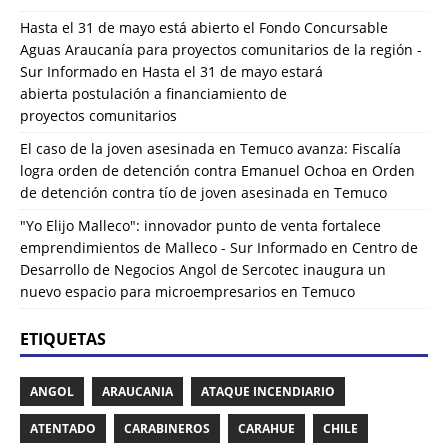
Hasta el 31 de mayo está abierto el Fondo Concursable
Aguas Araucanía para proyectos comunitarios de la región -
Sur Informado
en
Hasta el 31 de mayo estará
abierta postulación a financiamiento de
proyectos comunitarios
El caso de la joven asesinada en Temuco avanza: Fiscalía
logra orden de detención contra Emanuel Ochoa
en
Orden
de detención contra tío de joven asesinada en Temuco
"Yo Elijo Malleco": innovador punto de venta fortalece
emprendimientos de Malleco - Sur Informado
en
Centro de
Desarrollo de Negocios Angol de Sercotec inaugura un
nuevo espacio para microempresarios en Temuco
ETIQUETAS
ANGOL
ARAUCANIA
ATAQUE INCENDIARIO
ATENTADO
CARABINEROS
CARAHUE
CHILE