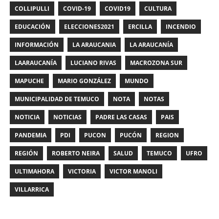
COLLIPULLI
COVID-19
COVID19
CULTURA
EDUCACIÓN
ELECCIONES2021
ERCILLA
INCENDIO
INFORMACIÓN
LA ARAUCANIA
LA ARAUCANÍA
LAARAUCANÍA
LUCIANO RIVAS
MACROZONA SUR
MAPUCHE
MARIO GONZÁLEZ
MUNDO
MUNICIPALIDAD DE TEMUCO
NOTA
NOTAS
NOTICIA
NOTICIAS
PADRE LAS CASAS
PAIS
PANDEMIA
PDI
PUCON
PUCÓN
REGION
REGIÓN
ROBERTO NEIRA
SALUD
TEMUCO
UFRO
ULTIMAHORA
VICTORIA
VICTOR MANOLI
VILLARRICA