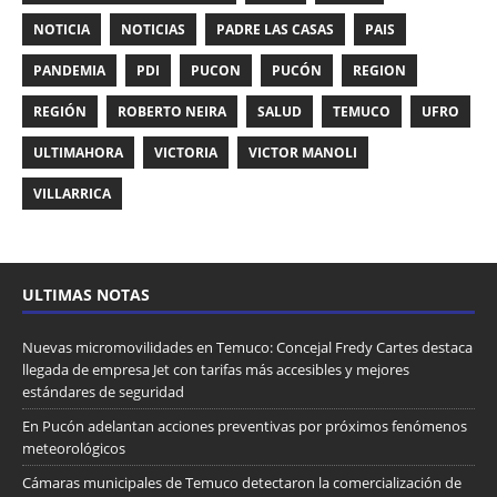
NOTICIA
NOTICIAS
PADRE LAS CASAS
PAIS
PANDEMIA
PDI
PUCON
PUCÓN
REGION
REGIÓN
ROBERTO NEIRA
SALUD
TEMUCO
UFRO
ULTIMAHORA
VICTORIA
VICTOR MANOLI
VILLARRICA
ULTIMAS NOTAS
Nuevas micromovilidades en Temuco: Concejal Fredy Cartes destaca
llegada de empresa Jet con tarifas más accesibles y mejores
estándares de seguridad
En Pucón adelantan acciones preventivas por próximos fenómenos
meteorológicos
Cámaras municipales de Temuco detectaron la comercialización de