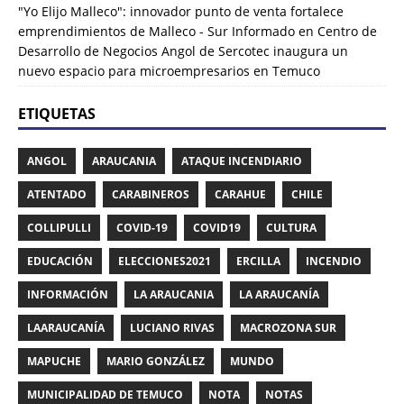
"Yo Elijo Malleco": innovador punto de venta fortalece
emprendimientos de Malleco - Sur Informado
en
Centro de
Desarrollo de Negocios Angol de Sercotec inaugura un
nuevo espacio para microempresarios en Temuco
ETIQUETAS
ANGOL
ARAUCANIA
ATAQUE INCENDIARIO
ATENTADO
CARABINEROS
CARAHUE
CHILE
COLLIPULLI
COVID-19
COVID19
CULTURA
EDUCACIÓN
ELECCIONES2021
ERCILLA
INCENDIO
INFORMACIÓN
LA ARAUCANIA
LA ARAUCANÍA
LAARAUCANÍA
LUCIANO RIVAS
MACROZONA SUR
MAPUCHE
MARIO GONZÁLEZ
MUNDO
MUNICIPALIDAD DE TEMUCO
NOTA
NOTAS