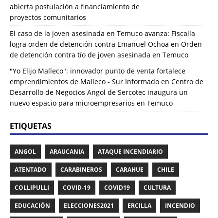
abierta postulación a financiamiento de
proyectos comunitarios
El caso de la joven asesinada en Temuco avanza: Fiscalía
logra orden de detención contra Emanuel Ochoa
en
Orden
de detención contra tío de joven asesinada en Temuco
"Yo Elijo Malleco": innovador punto de venta fortalece
emprendimientos de Malleco - Sur Informado
en
Centro de
Desarrollo de Negocios Angol de Sercotec inaugura un
nuevo espacio para microempresarios en Temuco
ETIQUETAS
ANGOL
ARAUCANIA
ATAQUE INCENDIARIO
ATENTADO
CARABINEROS
CARAHUE
CHILE
COLLIPULLI
COVID-19
COVID19
CULTURA
EDUCACIÓN
ELECCIONES2021
ERCILLA
INCENDIO