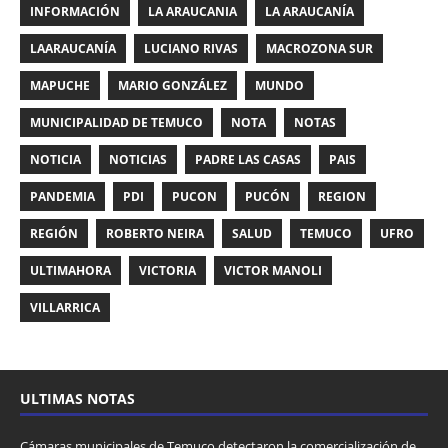
INFORMACIÓN
LA ARAUCANIA
LA ARAUCANÍA
LAARAUCANÍA
LUCIANO RIVAS
MACROZONA SUR
MAPUCHE
MARIO GONZÁLEZ
MUNDO
MUNICIPALIDAD DE TEMUCO
NOTA
NOTAS
NOTICIA
NOTICIAS
PADRE LAS CASAS
PAIS
PANDEMIA
PDI
PUCON
PUCÓN
REGION
REGIÓN
ROBERTO NEIRA
SALUD
TEMUCO
UFRO
ULTIMAHORA
VICTORIA
VICTOR MANOLI
VILLARRICA
ULTIMAS NOTAS
Cámaras municipales de Temuco detectaron la comercialización de