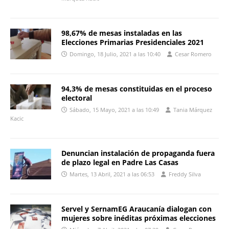
98,67% de mesas instaladas en las
Elecciones Primarias Presidenciales 2021
Domingo, 18 Julio, 2021 a las 10:40
Cesar Romero
94,3% de mesas constituidas en el proceso
electoral
Sábado, 15 Mayo, 2021 a las 10:49
Tania Márquez
Kacic
Denuncian instalación de propaganda fuera
de plazo legal en Padre Las Casas
Martes, 13 Abril, 2021 a las 06:53
Freddy Silva
Servel y SernamEG Araucanía dialogan con
mujeres sobre inéditas próximas elecciones