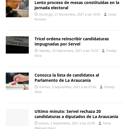
Lento proceso de mesas constituidas en la
jornada electoral
Domingo, 21 Noviembre, 2021 a las 10:03
Cesar
Romero
Tricel ordena reinscribir candidaturas
impugnadas por Servel
Sábado, 25 Septiembre, 2021 a las 10:23
Freddy
Silva
Conozca la lista de candidatos al
Parlamento de La Araucanía
Viernes, 3 Septiembre, 2021 a las 07:42
Freddy
Silva
Ultimo minuto: Servel rechaza 20
candidaturas a diputados de La Araucanía
Jueves, 2 Septiembre, 2021 a las 22:39
Tania
Márquez Kacic