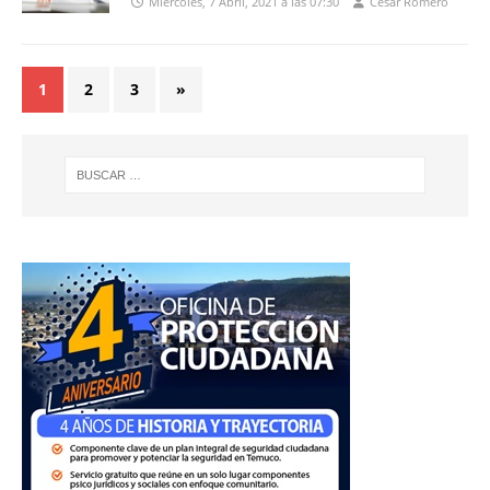
Miércoles, 7 Abril, 2021 a las 07:30
Cesar Romero
1
2
3
»