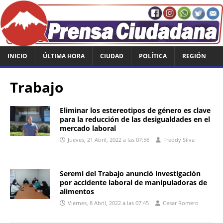
INICIO
ÚLTIMA HORA
CIUDAD
POLÍTICA
REGIÓN
Trabajo
Eliminar los estereotipos de género es clave
para la reducción de las desigualdades en el
mercado laboral
Jueves, 21 Abril, 2022 a las 07:56
Freddy Silva
Seremi del Trabajo anunció investigación
por accidente laboral de manipuladoras de
alimentos
Viernes, 8 Abril, 2022 a las 07:45
Cesar Romero