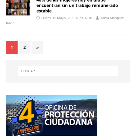
encuentran sin un trabajo remunerado
estable
Lunes, 10 Mayo, 2021 a las 07:10
Tania Márquez
Kacic
1
2
»