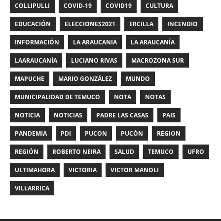
COLLIPULLI
COVID-19
COVID19
CULTURA
EDUCACIÓN
ELECCIONES2021
ERCILLA
INCENDIO
INFORMACIÓN
LA ARAUCANIA
LA ARAUCANÍA
LAARAUCANÍA
LUCIANO RIVAS
MACROZONA SUR
MAPUCHE
MARIO GONZÁLEZ
MUNDO
MUNICIPALIDAD DE TEMUCO
NOTA
NOTAS
NOTICIA
NOTICIAS
PADRE LAS CASAS
PAIS
PANDEMIA
PDI
PUCON
PUCÓN
REGION
REGIÓN
ROBERTO NEIRA
SALUD
TEMUCO
UFRO
ULTIMAHORA
VICTORIA
VICTOR MANOLI
VILLARRICA