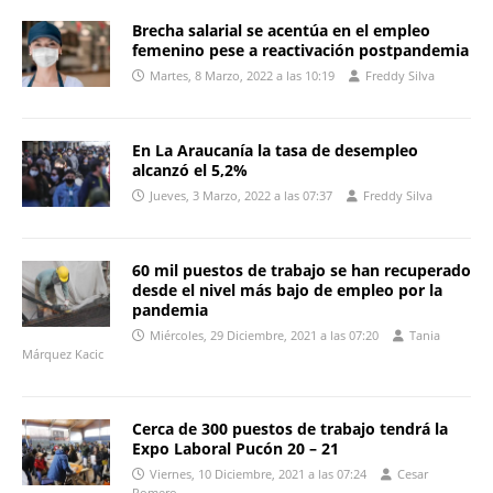
Brecha salarial se acentúa en el empleo
femenino pese a reactivación postpandemia
Martes, 8 Marzo, 2022 a las 10:19
Freddy Silva
En La Araucanía la tasa de desempleo
alcanzó el 5,2%
Jueves, 3 Marzo, 2022 a las 07:37
Freddy Silva
60 mil puestos de trabajo se han recuperado
desde el nivel más bajo de empleo por la
pandemia
Miércoles, 29 Diciembre, 2021 a las 07:20
Tania
Márquez Kacic
Cerca de 300 puestos de trabajo tendrá la
Expo Laboral Pucón 20 – 21
Viernes, 10 Diciembre, 2021 a las 07:24
Cesar
Romero