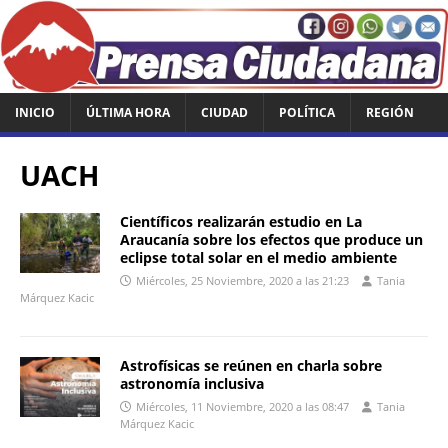
INICIO
ÚLTIMA HORA
CIUDAD
POLÍTICA
REGIÓN
UACH
Científicos realizarán estudio en La
Araucanía sobre los efectos que produce un
eclipse total solar en el medio ambiente
Miércoles, 25 Noviembre, 2020 a las 21:23
Tania
Márquez Kacic
Astrofísicas se reúnen en charla sobre
astronomía inclusiva
Miércoles, 11 Noviembre, 2020 a las 08:47
Tania
Márquez Kacic