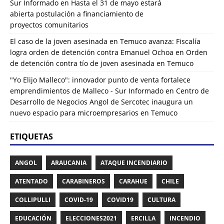
Sur Informado
en
Hasta el 31 de mayo estará
abierta postulación a financiamiento de
proyectos comunitarios
El caso de la joven asesinada en Temuco avanza: Fiscalía
logra orden de detención contra Emanuel Ochoa
en
Orden
de detención contra tío de joven asesinada en Temuco
"Yo Elijo Malleco": innovador punto de venta fortalece
emprendimientos de Malleco - Sur Informado
en
Centro de
Desarrollo de Negocios Angol de Sercotec inaugura un
nuevo espacio para microempresarios en Temuco
ETIQUETAS
ANGOL
ARAUCANIA
ATAQUE INCENDIARIO
ATENTADO
CARABINEROS
CARAHUE
CHILE
COLLIPULLI
COVID-19
COVID19
CULTURA
EDUCACIÓN
ELECCIONES2021
ERCILLA
INCENDIO