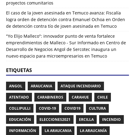
proyectos comunitarios
El caso de la joven asesinada en Temuco avanza: Fiscalía
logra orden de detención contra Emanuel Ochoa
en
Orden
de detención contra tío de joven asesinada en Temuco
"Yo Elijo Malleco": innovador punto de venta fortalece
emprendimientos de Malleco - Sur Informado
en
Centro de
Desarrollo de Negocios Angol de Sercotec inaugura un
nuevo espacio para microempresarios en Temuco
ETIQUETAS
ANGOL
ARAUCANIA
ATAQUE INCENDIARIO
ATENTADO
CARABINEROS
CARAHUE
CHILE
COLLIPULLI
COVID-19
COVID19
CULTURA
EDUCACIÓN
ELECCIONES2021
ERCILLA
INCENDIO
INFORMACIÓN
LA ARAUCANIA
LA ARAUCANÍA