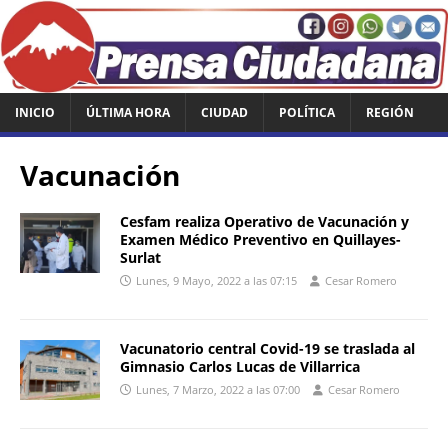
INICIO
ÚLTIMA HORA
CIUDAD
POLÍTICA
REGIÓN
Vacunación
Cesfam realiza Operativo de Vacunación y
Examen Médico Preventivo en Quillayes-
Surlat
Lunes, 9 Mayo, 2022 a las 07:15
Cesar Romero
Vacunatorio central Covid-19 se traslada al
Gimnasio Carlos Lucas de Villarrica
Lunes, 7 Marzo, 2022 a las 07:00
Cesar Romero