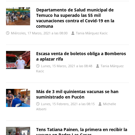
Departamento de Salud municipal de
Temuco ha superado las 55 mil
vacunaciones contra el Covid-19 en la
comuna
Miércoles, 17 Marzo, 2021 a las 08:00
Tania Márquez Kacic
Escasa venta de boletos obliga a Bomberos
a aplazar rifa
Lunes, 15 Marzo, 2021 a las 08:48
Tania Márquez
Kacic
Más de 3 mil quinientas vacunas se han
suministrado en Pucón
Lunes, 15 Febrero, 2021 a las 08:15
Michelle
Alberti
Tens Tatiana Painen, la primera en recibir la
vacuna en Padre Las Casas