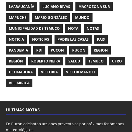
LAARAUCANÍA
LUCIANO RIVAS
MACROZONA SUR
MAPUCHE
MARIO GONZÁLEZ
MUNDO
MUNICIPALIDAD DE TEMUCO
NOTA
NOTAS
NOTICIA
NOTICIAS
PADRE LAS CASAS
PAIS
PANDEMIA
PDI
PUCON
PUCÓN
REGION
REGIÓN
ROBERTO NEIRA
SALUD
TEMUCO
UFRO
ULTIMAHORA
VICTORIA
VICTOR MANOLI
VILLARRICA
ULTIMAS NOTAS
En Pucón adelantan acciones preventivas por próximos fenómenos
meteorológicos