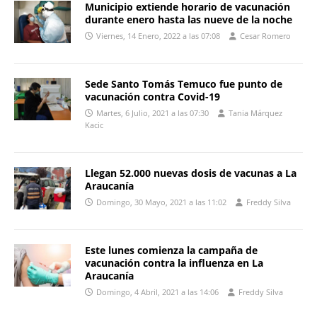
Municipio extiende horario de vacunación
durante enero hasta las nueve de la noche
Viernes, 14 Enero, 2022 a las 07:08
Cesar Romero
Sede Santo Tomás Temuco fue punto de
vacunación contra Covid-19
Martes, 6 Julio, 2021 a las 07:30
Tania Márquez
Kacic
Llegan 52.000 nuevas dosis de vacunas a La
Araucanía
Domingo, 30 Mayo, 2021 a las 11:02
Freddy Silva
Este lunes comienza la campaña de
vacunación contra la influenza en La
Araucanía
Domingo, 4 Abril, 2021 a las 14:06
Freddy Silva