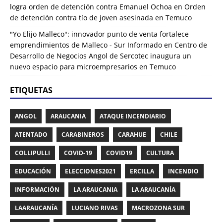
logra orden de detención contra Emanuel Ochoa
en
Orden
de detención contra tío de joven asesinada en Temuco
"Yo Elijo Malleco": innovador punto de venta fortalece
emprendimientos de Malleco - Sur Informado
en
Centro de
Desarrollo de Negocios Angol de Sercotec inaugura un
nuevo espacio para microempresarios en Temuco
ETIQUETAS
ANGOL
ARAUCANIA
ATAQUE INCENDIARIO
ATENTADO
CARABINEROS
CARAHUE
CHILE
COLLIPULLI
COVID-19
COVID19
CULTURA
EDUCACIÓN
ELECCIONES2021
ERCILLA
INCENDIO
INFORMACIÓN
LA ARAUCANIA
LA ARAUCANÍA
LAARAUCANÍA
LUCIANO RIVAS
MACROZONA SUR