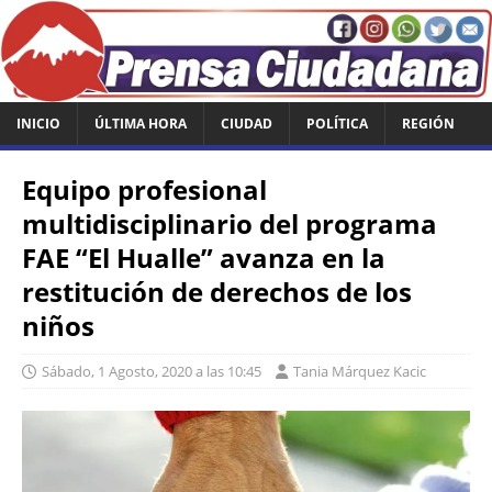
INICIO
ÚLTIMA HORA
CIUDAD
POLÍTICA
REGIÓN
Equipo profesional
multidisciplinario del programa
FAE “El Hualle” avanza en la
restitución de derechos de los
niños
Sábado, 1 Agosto, 2020 a las 10:45
Tania Márquez Kacic