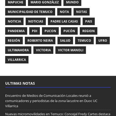
MAPUCHE
MARIO GONZÁLEZ
MUNDO
MUNICIPALIDAD DE TEMUCO
NOTA
NOTAS
NOTICIA
NOTICIAS
PADRE LAS CASAS
PAIS
PANDEMIA
PDI
PUCON
PUCÓN
REGION
REGIÓN
ROBERTO NEIRA
SALUD
TEMUCO
UFRO
ULTIMAHORA
VICTORIA
VICTOR MANOLI
VILLARRICA
ULTIMAS NOTAS
Encuentro de Medios de Comunicación Locales reunió a
comunicadores y periodistas de la zona lacustre en Duoc UC
Villarrica
Nuevas micromovilidades en Temuco: Concejal Fredy Cartes destaca