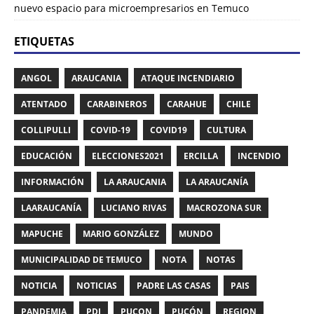
nuevo espacio para microempresarios en Temuco
ETIQUETAS
ANGOL
ARAUCANIA
ATAQUE INCENDIARIO
ATENTADO
CARABINEROS
CARAHUE
CHILE
COLLIPULLI
COVID-19
COVID19
CULTURA
EDUCACIÓN
ELECCIONES2021
ERCILLA
INCENDIO
INFORMACIÓN
LA ARAUCANIA
LA ARAUCANÍA
LAARAUCANÍA
LUCIANO RIVAS
MACROZONA SUR
MAPUCHE
MARIO GONZÁLEZ
MUNDO
MUNICIPALIDAD DE TEMUCO
NOTA
NOTAS
NOTICIA
NOTICIAS
PADRE LAS CASAS
PAIS
PANDEMIA
PDI
PUCON
PUCÓN
REGION