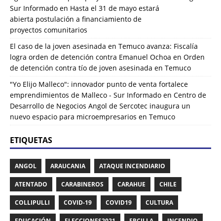
Sur Informado
en
Hasta el 31 de mayo estará
abierta postulación a financiamiento de
proyectos comunitarios
El caso de la joven asesinada en Temuco avanza: Fiscalía
logra orden de detención contra Emanuel Ochoa
en
Orden
de detención contra tío de joven asesinada en Temuco
"Yo Elijo Malleco": innovador punto de venta fortalece
emprendimientos de Malleco - Sur Informado
en
Centro de
Desarrollo de Negocios Angol de Sercotec inaugura un
nuevo espacio para microempresarios en Temuco
ETIQUETAS
ANGOL
ARAUCANIA
ATAQUE INCENDIARIO
ATENTADO
CARABINEROS
CARAHUE
CHILE
COLLIPULLI
COVID-19
COVID19
CULTURA
EDUCACIÓN
ELECCIONES2021
ERCILLA
INCENDIO