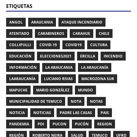
ETIQUETAS
ANGOL
ARAUCANIA
ATAQUE INCENDIARIO
ATENTADO
CARABINEROS
CARAHUE
CHILE
COLLIPULLI
COVID-19
COVID19
CULTURA
EDUCACIÓN
ELECCIONES2021
ERCILLA
INCENDIO
INFORMACIÓN
LA ARAUCANIA
LA ARAUCANÍA
LAARAUCANÍA
LUCIANO RIVAS
MACROZONA SUR
MAPUCHE
MARIO GONZÁLEZ
MUNDO
MUNICIPALIDAD DE TEMUCO
NOTA
NOTAS
NOTICIA
NOTICIAS
PADRE LAS CASAS
PAIS
PANDEMIA
PDI
PUCON
PUCÓN
REGION
REGIÓN
ROBERTO NEIRA
SALUD
TEMUCO
UFRO