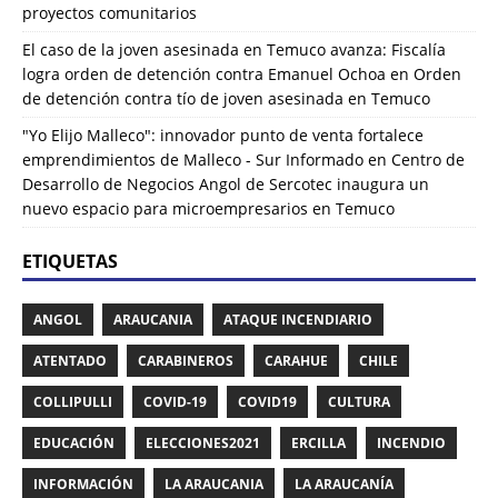
proyectos comunitarios
El caso de la joven asesinada en Temuco avanza: Fiscalía
logra orden de detención contra Emanuel Ochoa
en
Orden
de detención contra tío de joven asesinada en Temuco
"Yo Elijo Malleco": innovador punto de venta fortalece
emprendimientos de Malleco - Sur Informado
en
Centro de
Desarrollo de Negocios Angol de Sercotec inaugura un
nuevo espacio para microempresarios en Temuco
ETIQUETAS
ANGOL
ARAUCANIA
ATAQUE INCENDIARIO
ATENTADO
CARABINEROS
CARAHUE
CHILE
COLLIPULLI
COVID-19
COVID19
CULTURA
EDUCACIÓN
ELECCIONES2021
ERCILLA
INCENDIO
INFORMACIÓN
LA ARAUCANIA
LA ARAUCANÍA