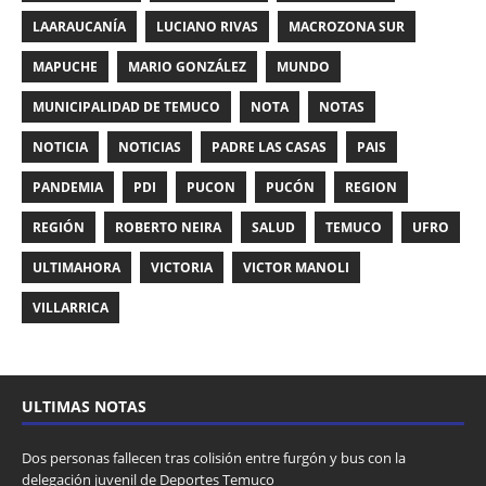
LAARAUCANÍA
LUCIANO RIVAS
MACROZONA SUR
MAPUCHE
MARIO GONZÁLEZ
MUNDO
MUNICIPALIDAD DE TEMUCO
NOTA
NOTAS
NOTICIA
NOTICIAS
PADRE LAS CASAS
PAIS
PANDEMIA
PDI
PUCON
PUCÓN
REGION
REGIÓN
ROBERTO NEIRA
SALUD
TEMUCO
UFRO
ULTIMAHORA
VICTORIA
VICTOR MANOLI
VILLARRICA
ULTIMAS NOTAS
Dos personas fallecen tras colisión entre furgón y bus con la
delegación juvenil de Deportes Temuco