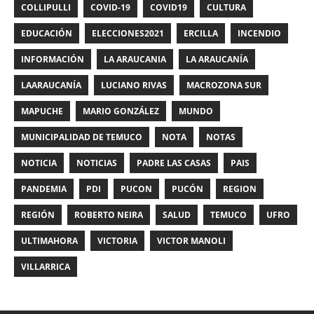
COLLIPULLI
COVID-19
COVID19
CULTURA
EDUCACIÓN
ELECCIONES2021
ERCILLA
INCENDIO
INFORMACIÓN
LA ARAUCANIA
LA ARAUCANÍA
LAARAUCANÍA
LUCIANO RIVAS
MACROZONA SUR
MAPUCHE
MARIO GONZÁLEZ
MUNDO
MUNICIPALIDAD DE TEMUCO
NOTA
NOTAS
NOTICIA
NOTICIAS
PADRE LAS CASAS
PAIS
PANDEMIA
PDI
PUCON
PUCÓN
REGION
REGIÓN
ROBERTO NEIRA
SALUD
TEMUCO
UFRO
ULTIMAHORA
VICTORIA
VICTOR MANOLI
VILLARRICA