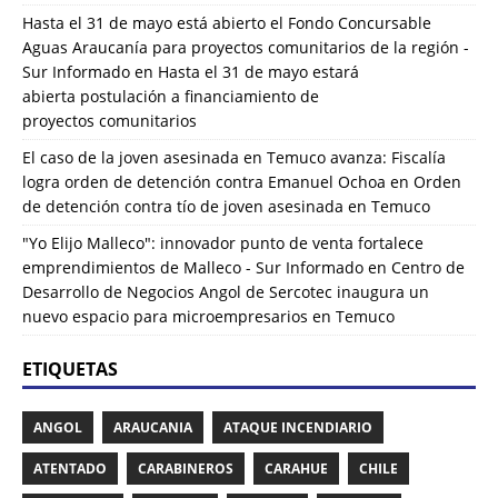
Hasta el 31 de mayo está abierto el Fondo Concursable
Aguas Araucanía para proyectos comunitarios de la región -
Sur Informado
en
Hasta el 31 de mayo estará
abierta postulación a financiamiento de
proyectos comunitarios
El caso de la joven asesinada en Temuco avanza: Fiscalía
logra orden de detención contra Emanuel Ochoa
en
Orden
de detención contra tío de joven asesinada en Temuco
"Yo Elijo Malleco": innovador punto de venta fortalece
emprendimientos de Malleco - Sur Informado
en
Centro de
Desarrollo de Negocios Angol de Sercotec inaugura un
nuevo espacio para microempresarios en Temuco
ETIQUETAS
ANGOL
ARAUCANIA
ATAQUE INCENDIARIO
ATENTADO
CARABINEROS
CARAHUE
CHILE