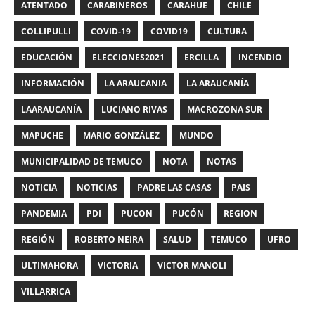
ATENTADO
CARABINEROS
CARAHUE
CHILE
COLLIPULLI
COVID-19
COVID19
CULTURA
EDUCACIÓN
ELECCIONES2021
ERCILLA
INCENDIO
INFORMACIÓN
LA ARAUCANIA
LA ARAUCANÍA
LAARAUCANÍA
LUCIANO RIVAS
MACROZONA SUR
MAPUCHE
MARIO GONZÁLEZ
MUNDO
MUNICIPALIDAD DE TEMUCO
NOTA
NOTAS
NOTICIA
NOTICIAS
PADRE LAS CASAS
PAIS
PANDEMIA
PDI
PUCON
PUCÓN
REGION
REGIÓN
ROBERTO NEIRA
SALUD
TEMUCO
UFRO
ULTIMAHORA
VICTORIA
VICTOR MANOLI
VILLARRICA