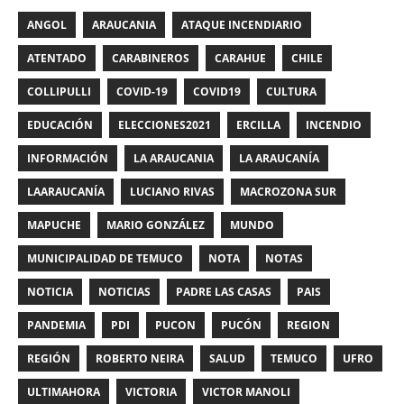
ANGOL
ARAUCANIA
ATAQUE INCENDIARIO
ATENTADO
CARABINEROS
CARAHUE
CHILE
COLLIPULLI
COVID-19
COVID19
CULTURA
EDUCACIÓN
ELECCIONES2021
ERCILLA
INCENDIO
INFORMACIÓN
LA ARAUCANIA
LA ARAUCANÍA
LAARAUCANÍA
LUCIANO RIVAS
MACROZONA SUR
MAPUCHE
MARIO GONZÁLEZ
MUNDO
MUNICIPALIDAD DE TEMUCO
NOTA
NOTAS
NOTICIA
NOTICIAS
PADRE LAS CASAS
PAIS
PANDEMIA
PDI
PUCON
PUCÓN
REGION
REGIÓN
ROBERTO NEIRA
SALUD
TEMUCO
UFRO
ULTIMAHORA
VICTORIA
VICTOR MANOLI