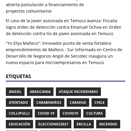
abierta postulación a financiamiento de
proyectos comunitarios
El caso de la joven asesinada en Temuco avanza: Fiscalía
logra orden de detención contra Emanuel Ochoa
en
Orden
de detención contra tío de joven asesinada en Temuco
"Yo Elijo Malleco": innovador punto de venta fortalece
emprendimientos de Malleco - Sur Informado
en
Centro de
Desarrollo de Negocios Angol de Sercotec inaugura un
nuevo espacio para microempresarios en Temuco
ETIQUETAS
ANGOL
ARAUCANIA
ATAQUE INCENDIARIO
ATENTADO
CARABINEROS
CARAHUE
CHILE
COLLIPULLI
COVID-19
COVID19
CULTURA
EDUCACIÓN
ELECCIONES2021
ERCILLA
INCENDIO