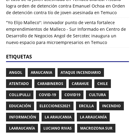
logra orden de detención contra Emanuel Ochoa
en
Orden
de detención contra tío de joven asesinada en Temuco
"Yo Elijo Malleco": innovador punto de venta fortalece
emprendimientos de Malleco - Sur Informado
en
Centro de
Desarrollo de Negocios Angol de Sercotec inaugura un
nuevo espacio para microempresarios en Temuco
ETIQUETAS
ANGOL
ARAUCANIA
ATAQUE INCENDIARIO
ATENTADO
CARABINEROS
CARAHUE
CHILE
COLLIPULLI
COVID-19
COVID19
CULTURA
EDUCACIÓN
ELECCIONES2021
ERCILLA
INCENDIO
INFORMACIÓN
LA ARAUCANIA
LA ARAUCANÍA
LAARAUCANÍA
LUCIANO RIVAS
MACROZONA SUR