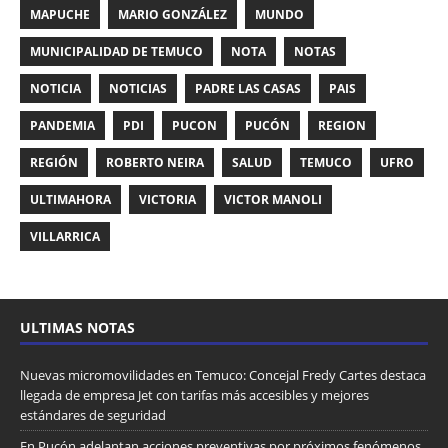
MAPUCHE
MARIO GONZÁLEZ
MUNDO
MUNICIPALIDAD DE TEMUCO
NOTA
NOTAS
NOTICIA
NOTICIAS
PADRE LAS CASAS
PAIS
PANDEMIA
PDI
PUCON
PUCÓN
REGION
REGIÓN
ROBERTO NEIRA
SALUD
TEMUCO
UFRO
ULTIMAHORA
VICTORIA
VICTOR MANOLI
VILLARRICA
ULTIMAS NOTAS
Nuevas micromovilidades en Temuco: Concejal Fredy Cartes destaca
llegada de empresa Jet con tarifas más accesibles y mejores
estándares de seguridad
En Pucón adelantan acciones preventivas por próximos fenómenos