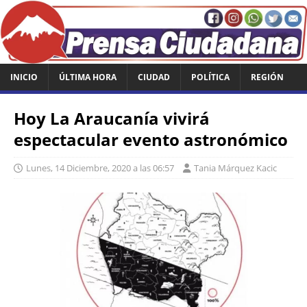
INICIO
ÚLTIMA HORA
CIUDAD
POLÍTICA
REGIÓN
Hoy La Araucanía vivirá
espectacular evento astronómico
Lunes, 14 Diciembre, 2020 a las 06:57
Tania Márquez Kacic