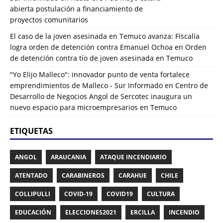
abierta postulación a financiamiento de
proyectos comunitarios
El caso de la joven asesinada en Temuco avanza: Fiscalía
logra orden de detención contra Emanuel Ochoa
en
Orden
de detención contra tío de joven asesinada en Temuco
"Yo Elijo Malleco": innovador punto de venta fortalece
emprendimientos de Malleco - Sur Informado
en
Centro de
Desarrollo de Negocios Angol de Sercotec inaugura un
nuevo espacio para microempresarios en Temuco
ETIQUETAS
ANGOL
ARAUCANIA
ATAQUE INCENDIARIO
ATENTADO
CARABINEROS
CARAHUE
CHILE
COLLIPULLI
COVID-19
COVID19
CULTURA
EDUCACIÓN
ELECCIONES2021
ERCILLA
INCENDIO