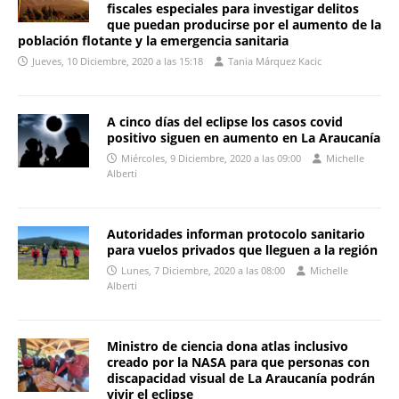
fiscales especiales para investigar delitos
que puedan producirse por el aumento de la
población flotante y la emergencia sanitaria
Jueves, 10 Diciembre, 2020 a las 15:18
Tania Márquez Kacic
A cinco días del eclipse los casos covid
positivo siguen en aumento en La Araucanía
Miércoles, 9 Diciembre, 2020 a las 09:00
Michelle
Alberti
Autoridades informan protocolo sanitario
para vuelos privados que lleguen a la región
Lunes, 7 Diciembre, 2020 a las 08:00
Michelle
Alberti
Ministro de ciencia dona atlas inclusivo
creado por la NASA para que personas con
discapacidad visual de La Araucanía podrán
vivir el eclipse