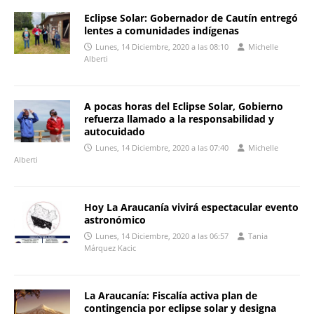
Eclipse Solar: Gobernador de Cautín entregó
lentes a comunidades indígenas
Lunes, 14 Diciembre, 2020 a las 08:10
Michelle
Alberti
A pocas horas del Eclipse Solar, Gobierno
refuerza llamado a la responsabilidad y
autocuidado
Lunes, 14 Diciembre, 2020 a las 07:40
Michelle
Alberti
Hoy La Araucanía vivirá espectacular evento
astronómico
Lunes, 14 Diciembre, 2020 a las 06:57
Tania
Márquez Kacic
La Araucanía: Fiscalía activa plan de
contingencia por eclipse solar y designa