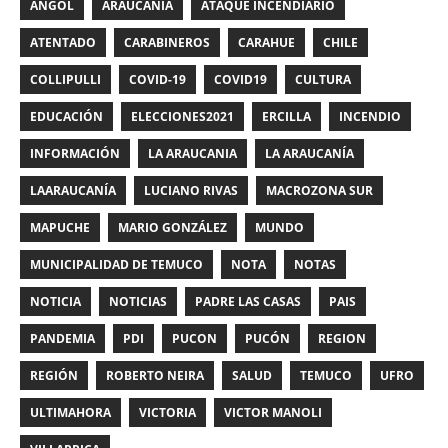
ANGOL
ARAUCANIA
ATAQUE INCENDIARIO
ATENTADO
CARABINEROS
CARAHUE
CHILE
COLLIPULLI
COVID-19
COVID19
CULTURA
EDUCACIÓN
ELECCIONES2021
ERCILLA
INCENDIO
INFORMACIÓN
LA ARAUCANIA
LA ARAUCANÍA
LAARAUCANÍA
LUCIANO RIVAS
MACROZONA SUR
MAPUCHE
MARIO GONZÁLEZ
MUNDO
MUNICIPALIDAD DE TEMUCO
NOTA
NOTAS
NOTICIA
NOTICIAS
PADRE LAS CASAS
PAIS
PANDEMIA
PDI
PUCON
PUCÓN
REGION
REGIÓN
ROBERTO NEIRA
SALUD
TEMUCO
UFRO
ULTIMAHORA
VICTORIA
VICTOR MANOLI