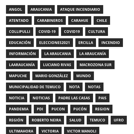
ANGOL
ARAUCANIA
ATAQUE INCENDIARIO
ATENTADO
CARABINEROS
CARAHUE
CHILE
COLLIPULLI
COVID-19
COVID19
CULTURA
EDUCACIÓN
ELECCIONES2021
ERCILLA
INCENDIO
INFORMACIÓN
LA ARAUCANIA
LA ARAUCANÍA
LAARAUCANÍA
LUCIANO RIVAS
MACROZONA SUR
MAPUCHE
MARIO GONZÁLEZ
MUNDO
MUNICIPALIDAD DE TEMUCO
NOTA
NOTAS
NOTICIA
NOTICIAS
PADRE LAS CASAS
PAIS
PANDEMIA
PDI
PUCON
PUCÓN
REGION
REGIÓN
ROBERTO NEIRA
SALUD
TEMUCO
UFRO
ULTIMAHORA
VICTORIA
VICTOR MANOLI