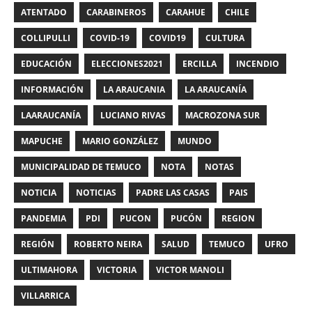
ATENTADO
CARABINEROS
CARAHUE
CHILE
COLLIPULLI
COVID-19
COVID19
CULTURA
EDUCACIÓN
ELECCIONES2021
ERCILLA
INCENDIO
INFORMACIÓN
LA ARAUCANIA
LA ARAUCANÍA
LAARAUCANÍA
LUCIANO RIVAS
MACROZONA SUR
MAPUCHE
MARIO GONZÁLEZ
MUNDO
MUNICIPALIDAD DE TEMUCO
NOTA
NOTAS
NOTICIA
NOTICIAS
PADRE LAS CASAS
PAIS
PANDEMIA
PDI
PUCON
PUCÓN
REGION
REGIÓN
ROBERTO NEIRA
SALUD
TEMUCO
UFRO
ULTIMAHORA
VICTORIA
VICTOR MANOLI
VILLARRICA