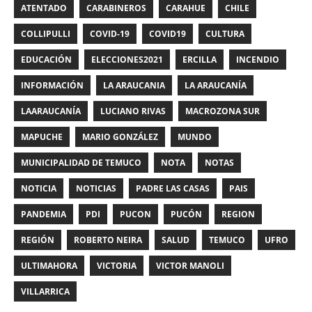
ATENTADO
CARABINEROS
CARAHUE
CHILE
COLLIPULLI
COVID-19
COVID19
CULTURA
EDUCACIÓN
ELECCIONES2021
ERCILLA
INCENDIO
INFORMACIÓN
LA ARAUCANIA
LA ARAUCANÍA
LAARAUCANÍA
LUCIANO RIVAS
MACROZONA SUR
MAPUCHE
MARIO GONZÁLEZ
MUNDO
MUNICIPALIDAD DE TEMUCO
NOTA
NOTAS
NOTICIA
NOTICIAS
PADRE LAS CASAS
PAIS
PANDEMIA
PDI
PUCON
PUCÓN
REGION
REGIÓN
ROBERTO NEIRA
SALUD
TEMUCO
UFRO
ULTIMAHORA
VICTORIA
VICTOR MANOLI
VILLARRICA