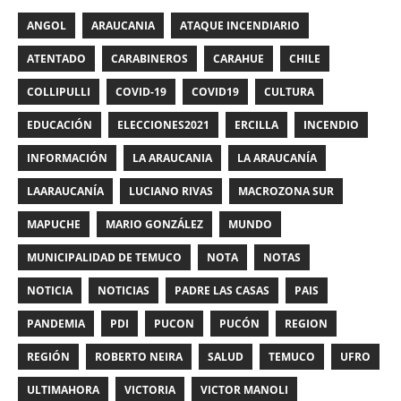
ANGOL
ARAUCANIA
ATAQUE INCENDIARIO
ATENTADO
CARABINEROS
CARAHUE
CHILE
COLLIPULLI
COVID-19
COVID19
CULTURA
EDUCACIÓN
ELECCIONES2021
ERCILLA
INCENDIO
INFORMACIÓN
LA ARAUCANIA
LA ARAUCANÍA
LAARAUCANÍA
LUCIANO RIVAS
MACROZONA SUR
MAPUCHE
MARIO GONZÁLEZ
MUNDO
MUNICIPALIDAD DE TEMUCO
NOTA
NOTAS
NOTICIA
NOTICIAS
PADRE LAS CASAS
PAIS
PANDEMIA
PDI
PUCON
PUCÓN
REGION
REGIÓN
ROBERTO NEIRA
SALUD
TEMUCO
UFRO
ULTIMAHORA
VICTORIA
VICTOR MANOLI