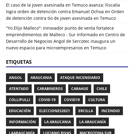
El caso de la joven asesinada en Temuco avanza: Fiscalía
logra orden de detención contra Emanuel Ochoa
en
Orden
de detención contra tío de joven asesinada en Temuco
"Yo Elijo Malleco": innovador punto de venta fortalece
emprendimientos de Malleco - Sur Informado
en
Centro de
Desarrollo de Negocios Angol de Sercotec inaugura un
nuevo espacio para microempresarios en Temuco
ETIQUETAS
ANGOL
ARAUCANIA
ATAQUE INCENDIARIO
ATENTADO
CARABINEROS
CARAHUE
CHILE
COLLIPULLI
COVID-19
COVID19
CULTURA
EDUCACIÓN
ELECCIONES2021
ERCILLA
INCENDIO
INFORMACIÓN
LA ARAUCANIA
LA ARAUCANÍA
LAARAUCANÍA
LUCIANO RIVAS
MACROZONA SUR