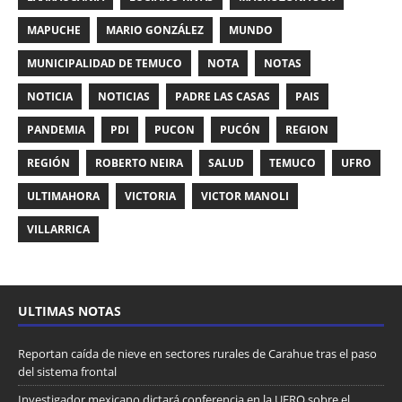
MAPUCHE
MARIO GONZÁLEZ
MUNDO
MUNICIPALIDAD DE TEMUCO
NOTA
NOTAS
NOTICIA
NOTICIAS
PADRE LAS CASAS
PAIS
PANDEMIA
PDI
PUCON
PUCÓN
REGION
REGIÓN
ROBERTO NEIRA
SALUD
TEMUCO
UFRO
ULTIMAHORA
VICTORIA
VICTOR MANOLI
VILLARRICA
ULTIMAS NOTAS
Reportan caída de nieve en sectores rurales de Carahue tras el paso
del sistema frontal
Investigador mexicano dictará conferencia en la UFRO sobre el