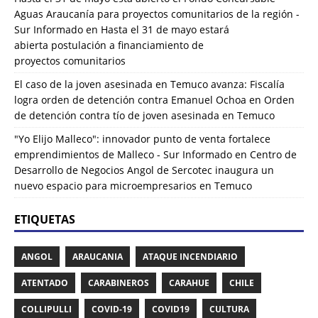
Aguas Araucanía para proyectos comunitarios de la región -
Sur Informado
en
Hasta el 31 de mayo estará
abierta postulación a financiamiento de
proyectos comunitarios
El caso de la joven asesinada en Temuco avanza: Fiscalía
logra orden de detención contra Emanuel Ochoa
en
Orden
de detención contra tío de joven asesinada en Temuco
"Yo Elijo Malleco": innovador punto de venta fortalece
emprendimientos de Malleco - Sur Informado
en
Centro de
Desarrollo de Negocios Angol de Sercotec inaugura un
nuevo espacio para microempresarios en Temuco
ETIQUETAS
ANGOL
ARAUCANIA
ATAQUE INCENDIARIO
ATENTADO
CARABINEROS
CARAHUE
CHILE
COLLIPULLI
COVID-19
COVID19
CULTURA