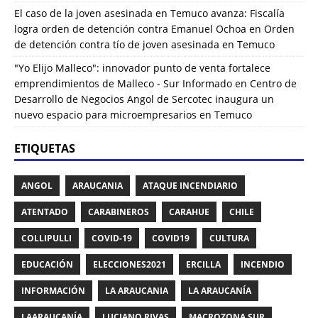
El caso de la joven asesinada en Temuco avanza: Fiscalía
logra orden de detención contra Emanuel Ochoa
en
Orden
de detención contra tío de joven asesinada en Temuco
"Yo Elijo Malleco": innovador punto de venta fortalece
emprendimientos de Malleco - Sur Informado
en
Centro de
Desarrollo de Negocios Angol de Sercotec inaugura un
nuevo espacio para microempresarios en Temuco
ETIQUETAS
ANGOL
ARAUCANIA
ATAQUE INCENDIARIO
ATENTADO
CARABINEROS
CARAHUE
CHILE
COLLIPULLI
COVID-19
COVID19
CULTURA
EDUCACIÓN
ELECCIONES2021
ERCILLA
INCENDIO
INFORMACIÓN
LA ARAUCANIA
LA ARAUCANÍA
LAARAUCANÍA
LUCIANO RIVAS
MACROZONA SUR