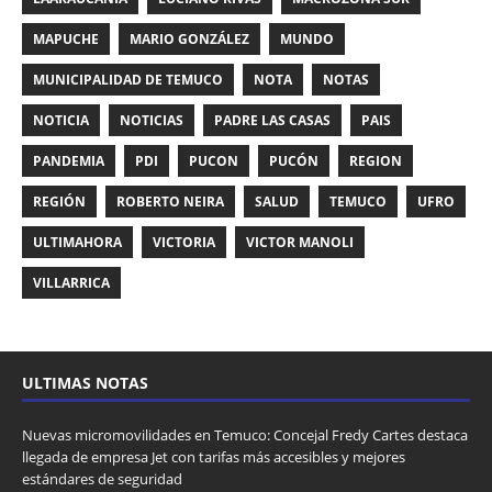
MAPUCHE
MARIO GONZÁLEZ
MUNDO
MUNICIPALIDAD DE TEMUCO
NOTA
NOTAS
NOTICIA
NOTICIAS
PADRE LAS CASAS
PAIS
PANDEMIA
PDI
PUCON
PUCÓN
REGION
REGIÓN
ROBERTO NEIRA
SALUD
TEMUCO
UFRO
ULTIMAHORA
VICTORIA
VICTOR MANOLI
VILLARRICA
ULTIMAS NOTAS
Nuevas micromovilidades en Temuco: Concejal Fredy Cartes destaca
llegada de empresa Jet con tarifas más accesibles y mejores
estándares de seguridad