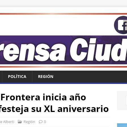
POLÍTICA
REGIÓN
Frontera inicia año
esteja su XL aniversario
e Alberti
Región
0