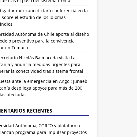
ue tras el paso del sistema frontal
tigador mexicano dictará conferencia en la
sobre el estudio de los idiomas
indios
ersidad Autónoma de Chile aporta al diseño
delo preventivo para la convivencia
lar en Temuco
cretario Nicolás Balmaceda visita La
canía y anuncia medidas urgentes para
erar la conectividad tras sistema frontal
uesta ante la emergencia en Angol: Junaeb
canía despliega apoyos para más de 200
ias afectadas
ENTARIOS RECIENTES
ersidad Autónoma, CORFO y plataforma
 lanzan programa para impulsar proyectos