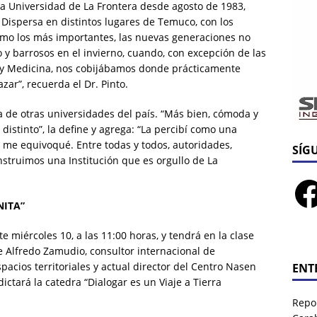
 la Universidad de La Frontera desde agosto de 1983,
Dispersa en distintos lugares de Temuco, con los
como los más importantes, las nuevas generaciones no
 y barrosos en el invierno, cuando, con excepción de las
 y Medicina, nos cobijábamos donde prácticamente
zar”, recuerda el Dr. Pinto.
 la de otras universidades del país. “Más bien, cómoda y
istinto”, la define y agrega: “La percibí como una
 me equivoqué. Entre todas y todos, autoridades,
SÍG
nstruimos una Institución que es orgullo de La
NITA”
 miércoles 10, a las 11:00 horas, y tendrá en la clase
de Alfredo Zamudio, consultor internacional de
pacios territoriales y actual director del Centro Nasen
ENT
ictará la catedra “Dialogar es un Viaje a Tierra
Repor