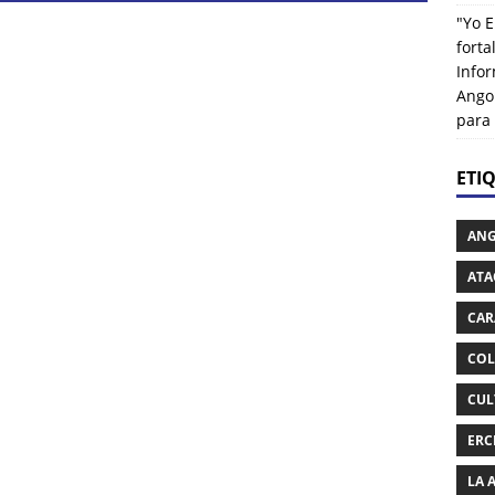
"Yo E
fort
Info
Ango
para
ETI
AN
ATA
CAR
COL
CUL
ERC
LA 