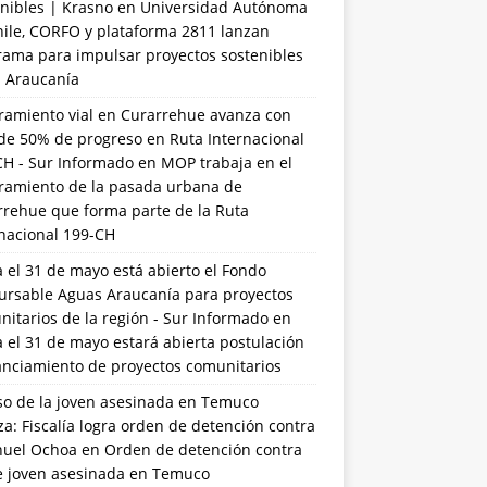
nibles | Krasno
en
Universidad Autónoma
hile, CORFO y plataforma 2811 lanzan
rama para impulsar proyectos sostenibles
a Araucanía
ramiento vial en Curarrehue avanza con
de 50% de progreso en Ruta Internacional
CH - Sur Informado
en
MOP trabaja en el
ramiento de la pasada urbana de
rrehue que forma parte de la Ruta
rnacional 199-CH
 el 31 de mayo está abierto el Fondo
ursable Aguas Araucanía para proyectos
itarios de la región - Sur Informado
en
 el 31 de mayo estará abierta postulación
anciamiento de proyectos comunitarios
so de la joven asesinada en Temuco
a: Fiscalía logra orden de detención contra
uel Ochoa
en
Orden de detención contra
de joven asesinada en Temuco