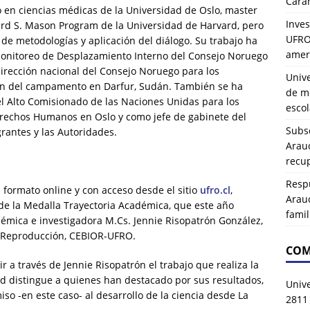
Carah
 en ciencias médicas de la Universidad de Oslo, master
Inves
ard S. Mason Program de la Universidad de Harvard, pero
UFRO 
 de metodologías y aplicación del diálogo. Su trabajo ha
amer
Monitoreo de Desplazamiento Interno del Consejo Noruego
dirección nacional del Consejo Noruego para los
Univ
ión del campamento en Darfur, Sudán. También se ha
de mo
Alto Comisionado de las Naciones Unidas para los
esco
erechos Humanos en Oslo y como jefe de gabinete del
Subse
rantes y las Autoridades.
Arau
recup
Resp
n formato online y con acceso desde el sitio
ufro.cl
,
Arau
de la Medalla Trayectoria Académica, que este año
famil
adémica e investigadora M.Cs. Jennie Risopatrón González,
la Reproducción, CEBIOR-UFRO.
COM
 a través de Jennie Risopatrón el trabajo que realiza la
d distingue a quienes han destacado por sus resultados,
Univ
o -en este caso- al desarrollo de la ciencia desde La
2811