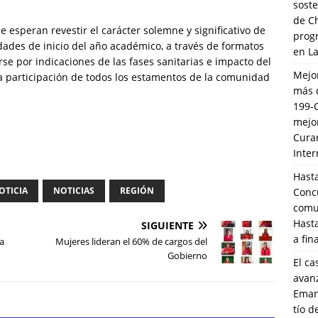
soste
de C
 esperan revestir el carácter solemne y significativo de
prog
dades de inicio del año académico, a través de formatos
en L
se por indicaciones de las fases sanitarias e impacto del
Mejo
a participación de todos los estamentos de la comunidad
más 
199-
mejo
Cura
Inte
Hasta
OTICIA
NOTICIAS
REGIÓN
Conc
comun
Hasta
SIGUIENTE
a fin
ia
Mujeres lideran el 60% de cargos del
Gobierno
El ca
avanz
Eman
tío 