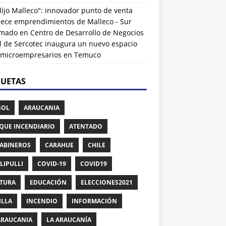
lijo Malleco": innovador punto de venta
alece emprendimientos de Malleco - Sur
rmado
en
Centro de Desarrollo de Negocios
l de Sercotec inaugura un nuevo espacio
 microempresarios en Temuco
QUETAS
GOL
ARAUCANIA
QUE INCENDIARIO
ATENTADO
ABINEROS
CARAHUE
CHILE
LIPULLI
COVID-19
COVID19
TURA
EDUCACIÓN
ELECCIONES2021
ILLA
INCENDIO
INFORMACIÓN
ARAUCANIA
LA ARAUCANÍA