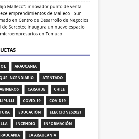
lijo Malleco": innovador punto de venta
alece emprendimientos de Malleco - Sur
rmado
en
Centro de Desarrollo de Negocios
l de Sercotec inaugura un nuevo espacio
 microempresarios en Temuco
QUETAS
GOL
ARAUCANIA
QUE INCENDIARIO
ATENTADO
ABINEROS
CARAHUE
CHILE
LIPULLI
COVID-19
COVID19
TURA
EDUCACIÓN
ELECCIONES2021
ILLA
INCENDIO
INFORMACIÓN
ARAUCANIA
LA ARAUCANÍA