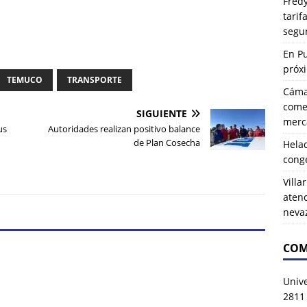
Fredy
tarif
segu
En P
próx
TEMUCO
TRANSPORTE
Cáma
comer
SIGUIENTE
merca
us
Autoridades realizan positivo balance
de Plan Cosecha
Hela
n
cong
Villa
atenc
neva
COM
Univ
2811