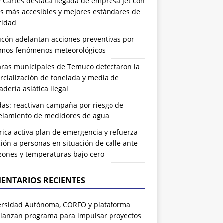
 Cartes destaca llegada de empresa Jet con
as más accesibles y mejores estándares de
ridad
ucón adelantan acciones preventivas por
imos fenómenos meteorológicos
ras municipales de Temuco detectaron la
cialización de tonelada y media de
dería asiática ilegal
das: reactivan campaña por riesgo de
elamiento de medidores de agua
rrica activa plan de emergencia y refuerza
ión a personas en situación de calle ante
zones y temperaturas bajo cero
ENTARIOS RECIENTES
ersidad Autónoma, CORFO y plataforma
 lanzan programa para impulsar proyectos