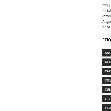
"Yo E
fort
Info
Ango
para
ETI
AN
ATA
CAR
COL
CUL
ERC
LA 