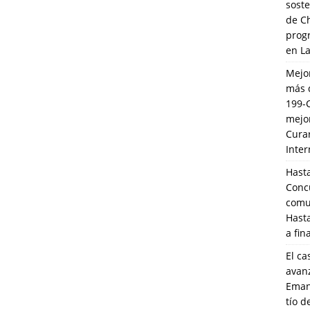
soste
de C
prog
en L
Mejo
más 
199-
mejo
Cura
Inte
Hasta
Conc
comun
Hasta
a fin
El ca
avanz
Eman
tío 