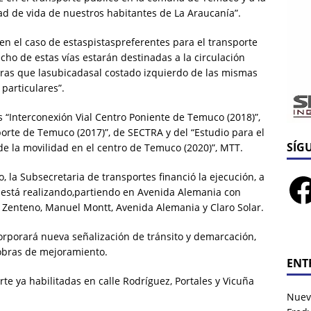
dad de vida de nuestros habitantes de La Araucanía”.
 “en el caso de estaspistaspreferentes para el transporte
echo de estas vías estarán destinadas a la circulación
ntras que lasubicadasal costado izquierdo de las mismas
 particulares”.
s “Interconexión Vial Centro Poniente de Temuco (2018)”,
porte de Temuco (2017)”, de SECTRA y del “Estudio para el
SÍG
e la movilidad en el centro de Temuco (2020)”, MTT.
, la Subsecretaria de transportes financió la ejecución, a
 está realizando,partiendo en Avenida Alemania con
n Zenteno, Manuel Montt, Avenida Alemania y Claro Solar.
orporará nueva señalización de tránsito y demarcación,
 obras de mejoramiento.
ENT
rte ya habilitadas en calle Rodríguez, Portales y Vicuña
Nuev