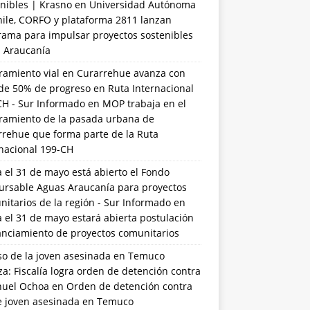
nibles | Krasno
en
Universidad Autónoma
hile, CORFO y plataforma 2811 lanzan
rama para impulsar proyectos sostenibles
a Araucanía
ramiento vial en Curarrehue avanza con
de 50% de progreso en Ruta Internacional
CH - Sur Informado
en
MOP trabaja en el
ramiento de la pasada urbana de
rrehue que forma parte de la Ruta
rnacional 199-CH
 el 31 de mayo está abierto el Fondo
ursable Aguas Araucanía para proyectos
itarios de la región - Sur Informado
en
 el 31 de mayo estará abierta postulación
anciamiento de proyectos comunitarios
so de la joven asesinada en Temuco
a: Fiscalía logra orden de detención contra
uel Ochoa
en
Orden de detención contra
de joven asesinada en Temuco