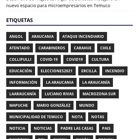
nuevo espacio para microempresarios en Temuco
ETIQUETAS
ANGOL
ARAUCANIA
ATAQUE INCENDIARIO
ATENTADO
CARABINEROS
CARAHUE
CHILE
COLLIPULLI
COVID-19
COVID19
CULTURA
EDUCACIÓN
ELECCIONES2021
ERCILLA
INCENDIO
INFORMACIÓN
LA ARAUCANIA
LA ARAUCANÍA
LAARAUCANÍA
LUCIANO RIVAS
MACROZONA SUR
MAPUCHE
MARIO GONZÁLEZ
MUNDO
MUNICIPALIDAD DE TEMUCO
NOTA
NOTAS
NOTICIA
NOTICIAS
PADRE LAS CASAS
PAIS