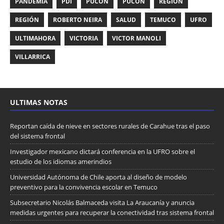
PANDEMIA
PDI
PUCON
PUCÓN
REGION
REGIÓN
ROBERTO NEIRA
SALUD
TEMUCO
UFRO
ULTIMAHORA
VICTORIA
VICTOR MANOLI
VILLARRICA
ULTIMAS NOTAS
Reportan caída de nieve en sectores rurales de Carahue tras el paso
del sistema frontal
Investigador mexicano dictará conferencia en la UFRO sobre el
estudio de los idiomas amerindios
Universidad Autónoma de Chile aporta al diseño de modelo
preventivo para la convivencia escolar en Temuco
Subsecretario Nicolás Balmaceda visita La Araucanía y anuncia
medidas urgentes para recuperar la conectividad tras sistema frontal