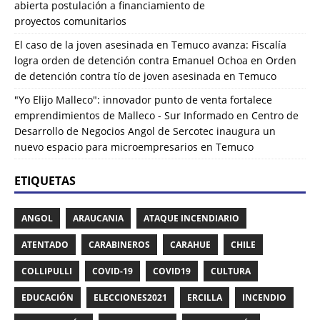
abierta postulación a financiamiento de
proyectos comunitarios
El caso de la joven asesinada en Temuco avanza: Fiscalía
logra orden de detención contra Emanuel Ochoa
en
Orden
de detención contra tío de joven asesinada en Temuco
"Yo Elijo Malleco": innovador punto de venta fortalece
emprendimientos de Malleco - Sur Informado
en
Centro de
Desarrollo de Negocios Angol de Sercotec inaugura un
nuevo espacio para microempresarios en Temuco
ETIQUETAS
ANGOL
ARAUCANIA
ATAQUE INCENDIARIO
ATENTADO
CARABINEROS
CARAHUE
CHILE
COLLIPULLI
COVID-19
COVID19
CULTURA
EDUCACIÓN
ELECCIONES2021
ERCILLA
INCENDIO