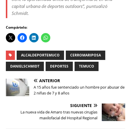
capital urbana de deportes outdoors”, puntualizó
Schmidt.
Compártelo:
ALCALDEPORTEMUCO
CERROMARIPOSA
DANIELSCHMIDT
DEPORTES
TEMUCO
ANTERIOR
A 15 años fue sentenciado un hombre por abusar de
2 niñas de 7 y 8 años
SIGUIENTE
La nueva vida de Amaro tras nuevas cirugías
maxilofacial del Hospital Regional