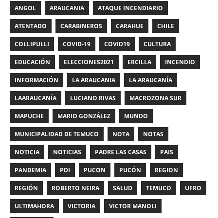
ANGOL
ARAUCANIA
ATAQUE INCENDIARIO
ATENTADO
CARABINEROS
CARAHUE
CHILE
COLLIPULLI
COVID-19
COVID19
CULTURA
EDUCACIÓN
ELECCIONES2021
ERCILLA
INCENDIO
INFORMACIÓN
LA ARAUCANIA
LA ARAUCANÍA
LAARAUCANÍA
LUCIANO RIVAS
MACROZONA SUR
MAPUCHE
MARIO GONZÁLEZ
MUNDO
MUNICIPALIDAD DE TEMUCO
NOTA
NOTAS
NOTICIA
NOTICIAS
PADRE LAS CASAS
PAIS
PANDEMIA
PDI
PUCON
PUCÓN
REGION
REGIÓN
ROBERTO NEIRA
SALUD
TEMUCO
UFRO
ULTIMAHORA
VICTORIA
VICTOR MANOLI