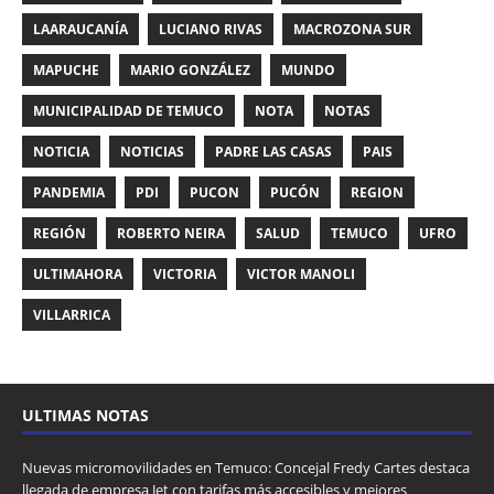
LAARAUCANÍA
LUCIANO RIVAS
MACROZONA SUR
MAPUCHE
MARIO GONZÁLEZ
MUNDO
MUNICIPALIDAD DE TEMUCO
NOTA
NOTAS
NOTICIA
NOTICIAS
PADRE LAS CASAS
PAIS
PANDEMIA
PDI
PUCON
PUCÓN
REGION
REGIÓN
ROBERTO NEIRA
SALUD
TEMUCO
UFRO
ULTIMAHORA
VICTORIA
VICTOR MANOLI
VILLARRICA
ULTIMAS NOTAS
Nuevas micromovilidades en Temuco: Concejal Fredy Cartes destaca
llegada de empresa Jet con tarifas más accesibles y mejores