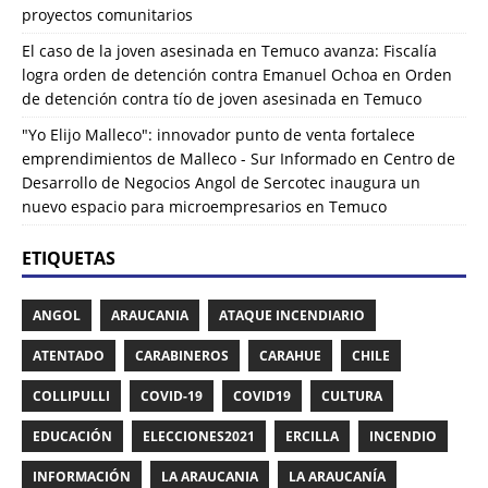
proyectos comunitarios
El caso de la joven asesinada en Temuco avanza: Fiscalía
logra orden de detención contra Emanuel Ochoa
en
Orden
de detención contra tío de joven asesinada en Temuco
"Yo Elijo Malleco": innovador punto de venta fortalece
emprendimientos de Malleco - Sur Informado
en
Centro de
Desarrollo de Negocios Angol de Sercotec inaugura un
nuevo espacio para microempresarios en Temuco
ETIQUETAS
ANGOL
ARAUCANIA
ATAQUE INCENDIARIO
ATENTADO
CARABINEROS
CARAHUE
CHILE
COLLIPULLI
COVID-19
COVID19
CULTURA
EDUCACIÓN
ELECCIONES2021
ERCILLA
INCENDIO
INFORMACIÓN
LA ARAUCANIA
LA ARAUCANÍA