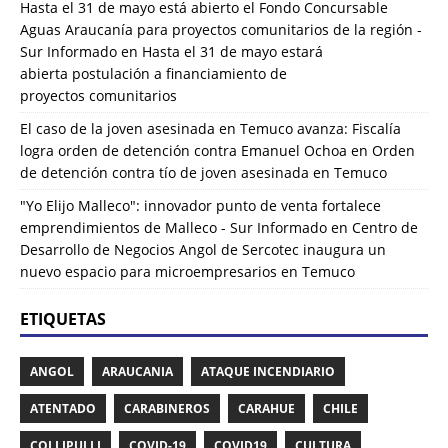
Hasta el 31 de mayo está abierto el Fondo Concursable
Aguas Araucanía para proyectos comunitarios de la región -
Sur Informado
en
Hasta el 31 de mayo estará
abierta postulación a financiamiento de
proyectos comunitarios
El caso de la joven asesinada en Temuco avanza: Fiscalía
logra orden de detención contra Emanuel Ochoa
en
Orden
de detención contra tío de joven asesinada en Temuco
"Yo Elijo Malleco": innovador punto de venta fortalece
emprendimientos de Malleco - Sur Informado
en
Centro de
Desarrollo de Negocios Angol de Sercotec inaugura un
nuevo espacio para microempresarios en Temuco
ETIQUETAS
ANGOL
ARAUCANIA
ATAQUE INCENDIARIO
ATENTADO
CARABINEROS
CARAHUE
CHILE
COLLIPULLI
COVID-19
COVID19
CULTURA