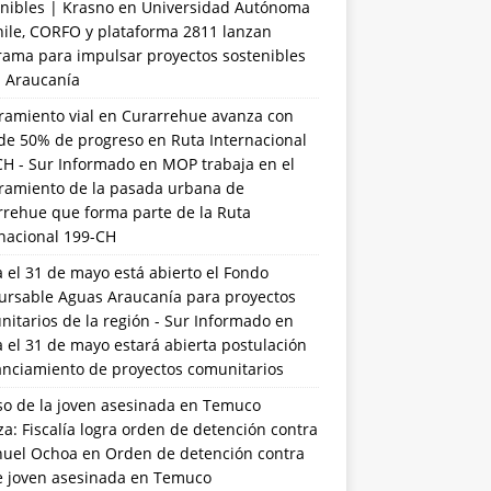
nibles | Krasno
en
Universidad Autónoma
hile, CORFO y plataforma 2811 lanzan
rama para impulsar proyectos sostenibles
a Araucanía
ramiento vial en Curarrehue avanza con
de 50% de progreso en Ruta Internacional
CH - Sur Informado
en
MOP trabaja en el
ramiento de la pasada urbana de
rrehue que forma parte de la Ruta
rnacional 199-CH
 el 31 de mayo está abierto el Fondo
ursable Aguas Araucanía para proyectos
itarios de la región - Sur Informado
en
 el 31 de mayo estará abierta postulación
anciamiento de proyectos comunitarios
so de la joven asesinada en Temuco
a: Fiscalía logra orden de detención contra
uel Ochoa
en
Orden de detención contra
de joven asesinada en Temuco