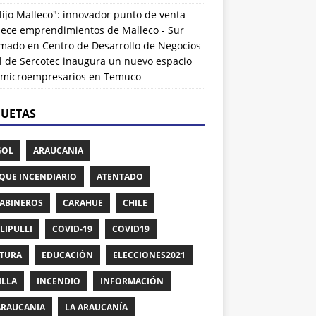
lijo Malleco": innovador punto de venta
alece emprendimientos de Malleco - Sur
rmado
en
Centro de Desarrollo de Negocios
l de Sercotec inaugura un nuevo espacio
 microempresarios en Temuco
QUETAS
GOL
ARAUCANIA
QUE INCENDIARIO
ATENTADO
ABINEROS
CARAHUE
CHILE
LIPULLI
COVID-19
COVID19
TURA
EDUCACIÓN
ELECCIONES2021
ILLA
INCENDIO
INFORMACIÓN
ARAUCANIA
LA ARAUCANÍA