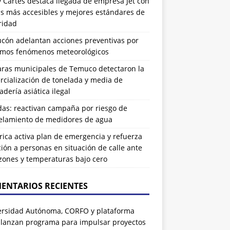
 Cartes destaca llegada de empresa Jet con
as más accesibles y mejores estándares de
ridad
ucón adelantan acciones preventivas por
imos fenómenos meteorológicos
ras municipales de Temuco detectaron la
cialización de tonelada y media de
dería asiática ilegal
das: reactivan campaña por riesgo de
elamiento de medidores de agua
rrica activa plan de emergencia y refuerza
ión a personas en situación de calle ante
zones y temperaturas bajo cero
ENTARIOS RECIENTES
ersidad Autónoma, CORFO y plataforma
 lanzan programa para impulsar proyectos