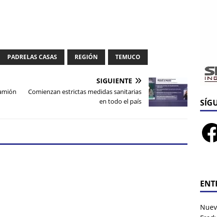
PADRELAS CASAS
REGIÓN
TEMUCO
SIGUIENTE
camión
Comienzan estrictas medidas sanitarias
en todo el país
SÍG
ENT
Nuev