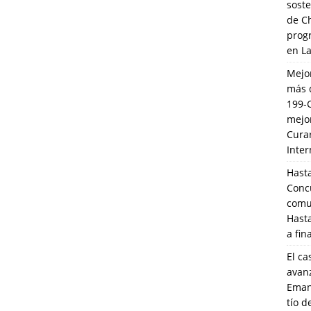
soste
de C
prog
en L
Mejo
más 
199-
mejo
Cura
Inte
Hasta
Conc
comun
Hasta
a fin
El ca
avanz
Eman
tío 