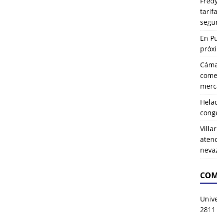
Fredy
tarif
segu
En P
próx
Cáma
comer
merca
Hela
cong
Villa
atenc
neva
COM
Univ
2811