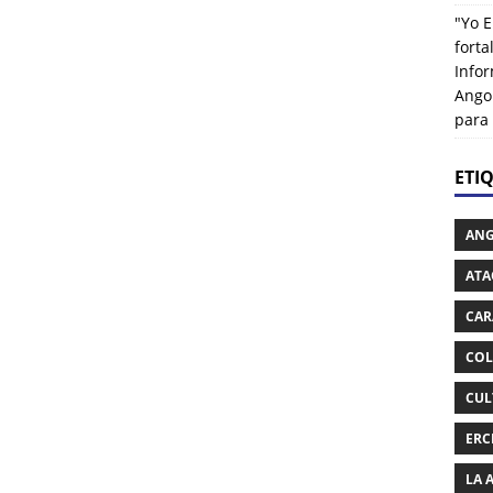
"Yo E
fort
Info
Ango
para
ETI
AN
ATA
CAR
COL
CUL
ERC
LA 