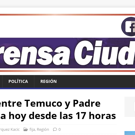
POLÍTICA
REGIÓN
entre Temuco y Padre
a hoy desde las 17 horas
rquez Kacic
fija
,
Región
0