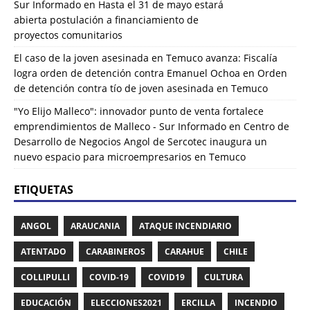
Sur Informado
en
Hasta el 31 de mayo estará
abierta postulación a financiamiento de
proyectos comunitarios
El caso de la joven asesinada en Temuco avanza: Fiscalía
logra orden de detención contra Emanuel Ochoa
en
Orden
de detención contra tío de joven asesinada en Temuco
"Yo Elijo Malleco": innovador punto de venta fortalece
emprendimientos de Malleco - Sur Informado
en
Centro de
Desarrollo de Negocios Angol de Sercotec inaugura un
nuevo espacio para microempresarios en Temuco
ETIQUETAS
ANGOL
ARAUCANIA
ATAQUE INCENDIARIO
ATENTADO
CARABINEROS
CARAHUE
CHILE
COLLIPULLI
COVID-19
COVID19
CULTURA
EDUCACIÓN
ELECCIONES2021
ERCILLA
INCENDIO