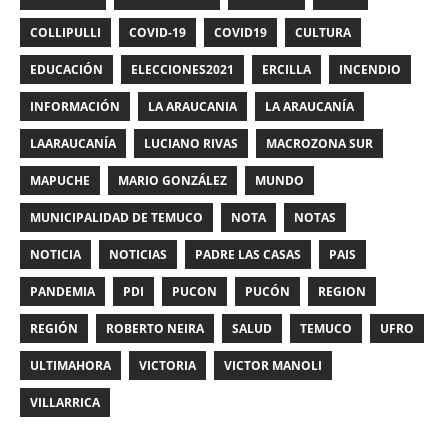
COLLIPULLI
COVID-19
COVID19
CULTURA
EDUCACIÓN
ELECCIONES2021
ERCILLA
INCENDIO
INFORMACIÓN
LA ARAUCANIA
LA ARAUCANÍA
LAARAUCANÍA
LUCIANO RIVAS
MACROZONA SUR
MAPUCHE
MARIO GONZÁLEZ
MUNDO
MUNICIPALIDAD DE TEMUCO
NOTA
NOTAS
NOTICIA
NOTICIAS
PADRE LAS CASAS
PAIS
PANDEMIA
PDI
PUCON
PUCÓN
REGION
REGIÓN
ROBERTO NEIRA
SALUD
TEMUCO
UFRO
ULTIMAHORA
VICTORIA
VICTOR MANOLI
VILLARRICA