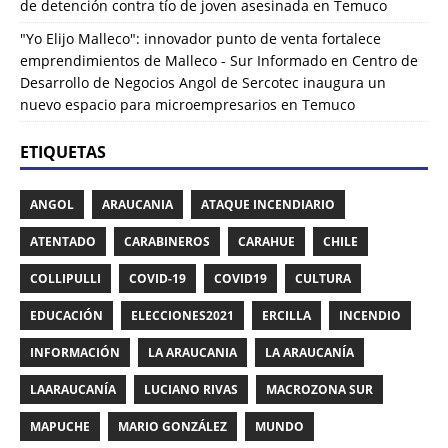
de detención contra tío de joven asesinada en Temuco
"Yo Elijo Malleco": innovador punto de venta fortalece
emprendimientos de Malleco - Sur Informado
en
Centro de
Desarrollo de Negocios Angol de Sercotec inaugura un
nuevo espacio para microempresarios en Temuco
ETIQUETAS
ANGOL
ARAUCANIA
ATAQUE INCENDIARIO
ATENTADO
CARABINEROS
CARAHUE
CHILE
COLLIPULLI
COVID-19
COVID19
CULTURA
EDUCACIÓN
ELECCIONES2021
ERCILLA
INCENDIO
INFORMACIÓN
LA ARAUCANIA
LA ARAUCANÍA
LAARAUCANÍA
LUCIANO RIVAS
MACROZONA SUR
MAPUCHE
MARIO GONZÁLEZ
MUNDO