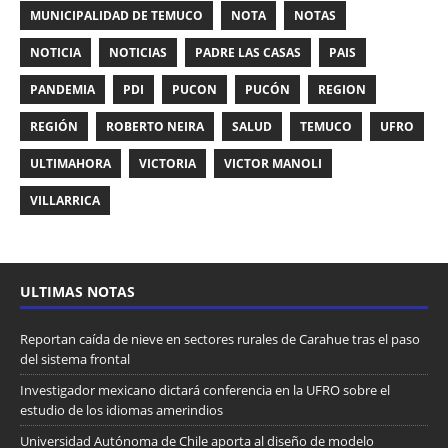
MUNICIPALIDAD DE TEMUCO
NOTA
NOTAS
NOTICIA
NOTICIAS
PADRE LAS CASAS
PAIS
PANDEMIA
PDI
PUCON
PUCÓN
REGION
REGIÓN
ROBERTO NEIRA
SALUD
TEMUCO
UFRO
ULTIMAHORA
VICTORIA
VICTOR MANOLI
VILLARRICA
ULTIMAS NOTAS
Reportan caída de nieve en sectores rurales de Carahue tras el paso
del sistema frontal
Investigador mexicano dictará conferencia en la UFRO sobre el
estudio de los idiomas amerindios
Universidad Autónoma de Chile aporta al diseño de modelo