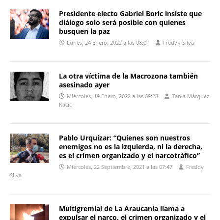
Presidente electo Gabriel Boric insiste que
diálogo solo será posible con quienes
busquen la paz
Lunes, 24 Enero, 2022 a las 08:01
Freddy Silva
La otra víctima de la Macrozona también
asesinado ayer
Miércoles, 19 Enero, 2022 a las 09:28
Tania Márquez
Kacic
Pablo Urquizar: “Quienes son nuestros
enemigos no es la izquierda, ni la derecha,
es el crimen organizado y el narcotráfico”
Miércoles, 22 Septiembre, 2021 a las 07:47
Freddy
Silva
Multigremial de La Araucanía llama a
expulsar el narco, el crimen organizado y el