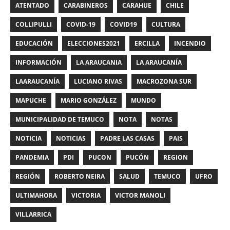
ATENTADO
CARABINEROS
CARAHUE
CHILE
COLLIPULLI
COVID-19
COVID19
CULTURA
EDUCACIÓN
ELECCIONES2021
ERCILLA
INCENDIO
INFORMACIÓN
LA ARAUCANIA
LA ARAUCANÍA
LAARAUCANÍA
LUCIANO RIVAS
MACROZONA SUR
MAPUCHE
MARIO GONZÁLEZ
MUNDO
MUNICIPALIDAD DE TEMUCO
NOTA
NOTAS
NOTICIA
NOTICIAS
PADRE LAS CASAS
PAIS
PANDEMIA
PDI
PUCON
PUCÓN
REGION
REGIÓN
ROBERTO NEIRA
SALUD
TEMUCO
UFRO
ULTIMAHORA
VICTORIA
VICTOR MANOLI
VILLARRICA