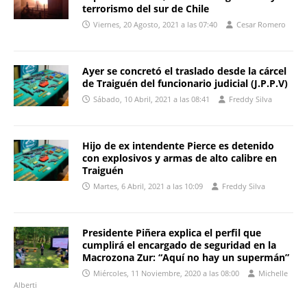
terrorismo del sur de Chile
Viernes, 20 Agosto, 2021 a las 07:40
Cesar Romero
Ayer se concretó el traslado desde la cárcel
de Traiguén del funcionario judicial (J.P.P.V)
Sábado, 10 Abril, 2021 a las 08:41
Freddy Silva
Hijo de ex intendente Pierce es detenido
con explosivos y armas de alto calibre en
Traiguén
Martes, 6 Abril, 2021 a las 10:09
Freddy Silva
Presidente Piñera explica el perfil que
cumplirá el encargado de seguridad en la
Macrozona Zur: “Aquí no hay un supermán”
Miércoles, 11 Noviembre, 2020 a las 08:00
Michelle
Alberti