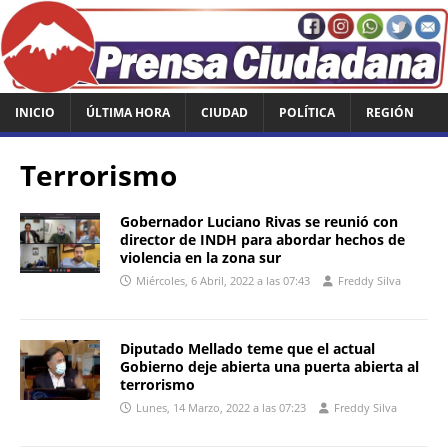
INICIO
ÚLTIMA HORA
CIUDAD
POLÍTICA
REGIÓN
Terrorismo
Gobernador Luciano Rivas se reunió con
director de INDH para abordar hechos de
violencia en la zona sur
Miércoles, 6 Abril, 2022 a las 07:43
Freddy Silva
Diputado Mellado teme que el actual
Gobierno deje abierta una puerta abierta al
terrorismo
Lunes, 14 Marzo, 2022 a las 07:23
Freddy Silva