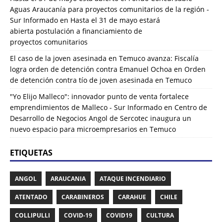
Aguas Araucanía para proyectos comunitarios de la región -
Sur Informado
en
Hasta el 31 de mayo estará
abierta postulación a financiamiento de
proyectos comunitarios
El caso de la joven asesinada en Temuco avanza: Fiscalía
logra orden de detención contra Emanuel Ochoa
en
Orden
de detención contra tío de joven asesinada en Temuco
"Yo Elijo Malleco": innovador punto de venta fortalece
emprendimientos de Malleco - Sur Informado
en
Centro de
Desarrollo de Negocios Angol de Sercotec inaugura un
nuevo espacio para microempresarios en Temuco
ETIQUETAS
ANGOL
ARAUCANIA
ATAQUE INCENDIARIO
ATENTADO
CARABINEROS
CARAHUE
CHILE
COLLIPULLI
COVID-19
COVID19
CULTURA