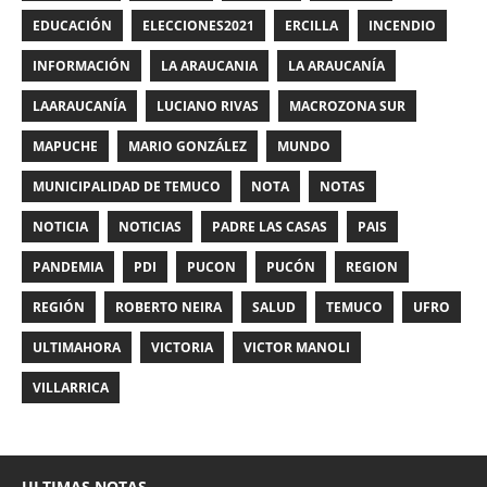
EDUCACIÓN
ELECCIONES2021
ERCILLA
INCENDIO
INFORMACIÓN
LA ARAUCANIA
LA ARAUCANÍA
LAARAUCANÍA
LUCIANO RIVAS
MACROZONA SUR
MAPUCHE
MARIO GONZÁLEZ
MUNDO
MUNICIPALIDAD DE TEMUCO
NOTA
NOTAS
NOTICIA
NOTICIAS
PADRE LAS CASAS
PAIS
PANDEMIA
PDI
PUCON
PUCÓN
REGION
REGIÓN
ROBERTO NEIRA
SALUD
TEMUCO
UFRO
ULTIMAHORA
VICTORIA
VICTOR MANOLI
VILLARRICA
ULTIMAS NOTAS