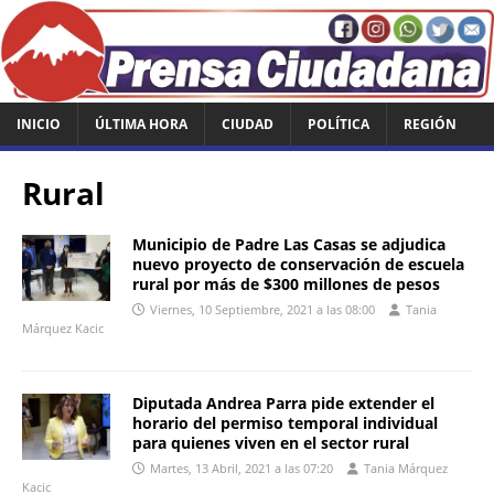
INICIO
ÚLTIMA HORA
CIUDAD
POLÍTICA
REGIÓN
Rural
Municipio de Padre Las Casas se adjudica
nuevo proyecto de conservación de escuela
rural por más de $300 millones de pesos
Viernes, 10 Septiembre, 2021 a las 08:00
Tania
Márquez Kacic
Diputada Andrea Parra pide extender el
horario del permiso temporal individual
para quienes viven en el sector rural
Martes, 13 Abril, 2021 a las 07:20
Tania Márquez
Kacic