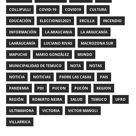
COLLIPULLI
COVID-19
COVID19
CULTURA
EDUCACIÓN
ELECCIONES2021
ERCILLA
INCENDIO
INFORMACIÓN
LA ARAUCANIA
LA ARAUCANÍA
LAARAUCANÍA
LUCIANO RIVAS
MACROZONA SUR
MAPUCHE
MARIO GONZÁLEZ
MUNDO
MUNICIPALIDAD DE TEMUCO
NOTA
NOTAS
NOTICIA
NOTICIAS
PADRE LAS CASAS
PAIS
PANDEMIA
PDI
PUCON
PUCÓN
REGION
REGIÓN
ROBERTO NEIRA
SALUD
TEMUCO
UFRO
ULTIMAHORA
VICTORIA
VICTOR MANOLI
VILLARRICA