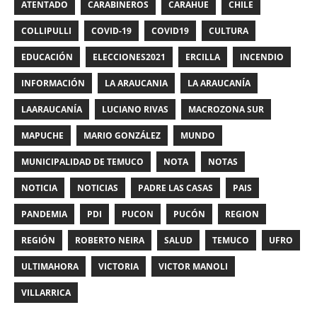
ATENTADO
CARABINEROS
CARAHUE
CHILE
COLLIPULLI
COVID-19
COVID19
CULTURA
EDUCACIÓN
ELECCIONES2021
ERCILLA
INCENDIO
INFORMACIÓN
LA ARAUCANIA
LA ARAUCANÍA
LAARAUCANÍA
LUCIANO RIVAS
MACROZONA SUR
MAPUCHE
MARIO GONZÁLEZ
MUNDO
MUNICIPALIDAD DE TEMUCO
NOTA
NOTAS
NOTICIA
NOTICIAS
PADRE LAS CASAS
PAIS
PANDEMIA
PDI
PUCON
PUCÓN
REGION
REGIÓN
ROBERTO NEIRA
SALUD
TEMUCO
UFRO
ULTIMAHORA
VICTORIA
VICTOR MANOLI
VILLARRICA