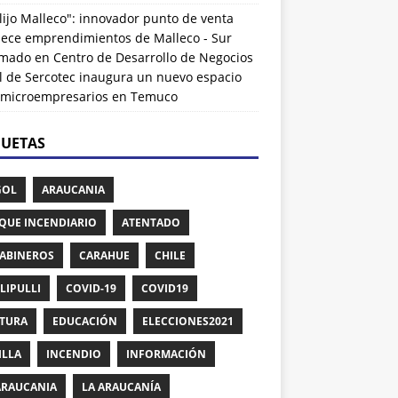
lijo Malleco": innovador punto de venta
alece emprendimientos de Malleco - Sur
rmado
en
Centro de Desarrollo de Negocios
l de Sercotec inaugura un nuevo espacio
 microempresarios en Temuco
QUETAS
GOL
ARAUCANIA
QUE INCENDIARIO
ATENTADO
ABINEROS
CARAHUE
CHILE
LIPULLI
COVID-19
COVID19
TURA
EDUCACIÓN
ELECCIONES2021
ILLA
INCENDIO
INFORMACIÓN
ARAUCANIA
LA ARAUCANÍA