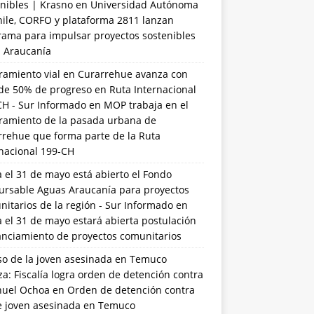
nibles | Krasno
en
Universidad Autónoma
hile, CORFO y plataforma 2811 lanzan
rama para impulsar proyectos sostenibles
a Araucanía
ramiento vial en Curarrehue avanza con
de 50% de progreso en Ruta Internacional
CH - Sur Informado
en
MOP trabaja en el
ramiento de la pasada urbana de
rrehue que forma parte de la Ruta
rnacional 199-CH
 el 31 de mayo está abierto el Fondo
ursable Aguas Araucanía para proyectos
itarios de la región - Sur Informado
en
 el 31 de mayo estará abierta postulación
anciamiento de proyectos comunitarios
so de la joven asesinada en Temuco
a: Fiscalía logra orden de detención contra
uel Ochoa
en
Orden de detención contra
de joven asesinada en Temuco