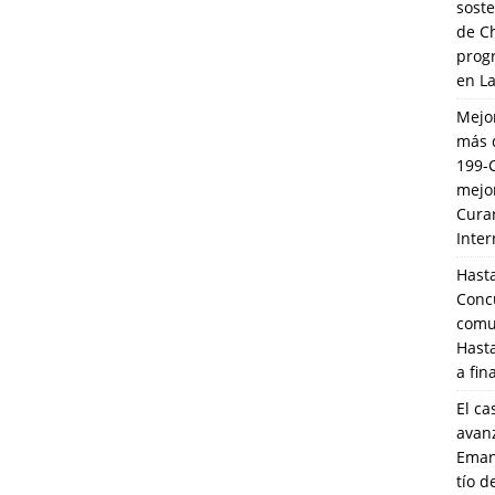
soste
de C
prog
en L
Mejo
más 
199-
mejo
Cura
Inte
Hasta
Conc
comun
Hasta
a fin
El ca
avanz
Eman
tío 