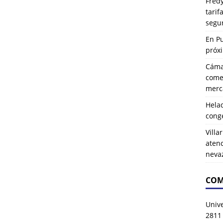
Fredy
tarif
segu
En P
próx
Cáma
comer
merca
Hela
cong
Villa
atenc
neva
COM
Univ
2811