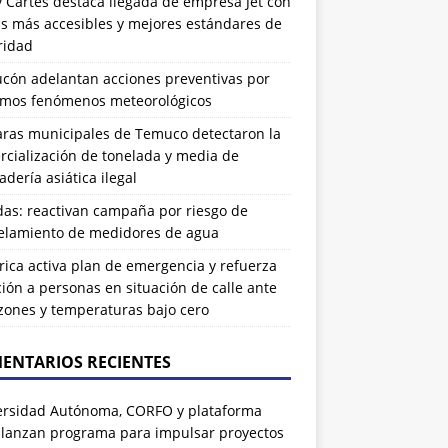
 Cartes destaca llegada de empresa Jet con
as más accesibles y mejores estándares de
ridad
ucón adelantan acciones preventivas por
imos fenómenos meteorológicos
ras municipales de Temuco detectaron la
cialización de tonelada y media de
dería asiática ilegal
das: reactivan campaña por riesgo de
elamiento de medidores de agua
rrica activa plan de emergencia y refuerza
ión a personas en situación de calle ante
zones y temperaturas bajo cero
ENTARIOS RECIENTES
ersidad Autónoma, CORFO y plataforma
 lanzan programa para impulsar proyectos