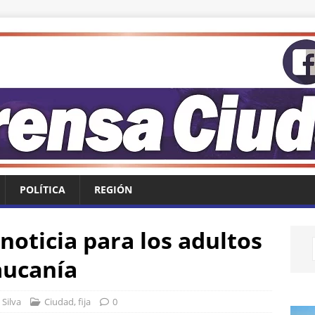
POLÍTICA
REGIÓN
noticia para los adultos
aucanía
Silva
Ciudad
,
fija
0