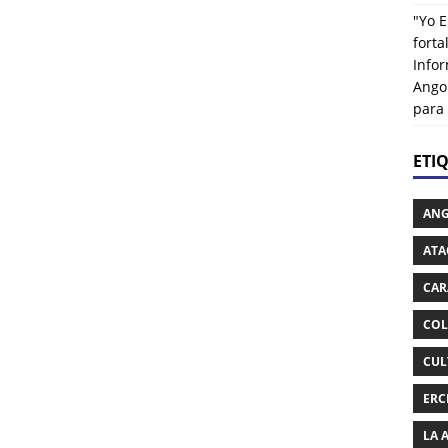
"Yo E
fort
Info
Ango
para
ETI
AN
ATA
CAR
COL
CUL
ERC
LA 