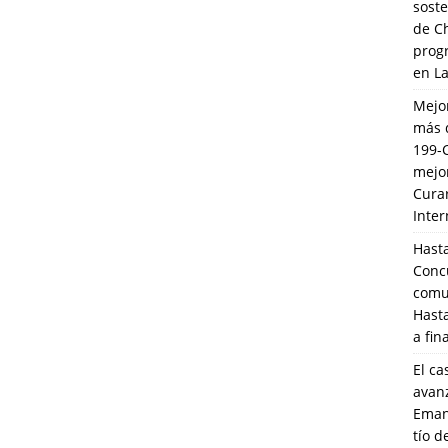
soste
de C
prog
en L
Mejo
más 
199-
mejo
Cura
Inte
Hasta
Conc
comun
Hasta
a fin
El ca
avanz
Eman
tío 