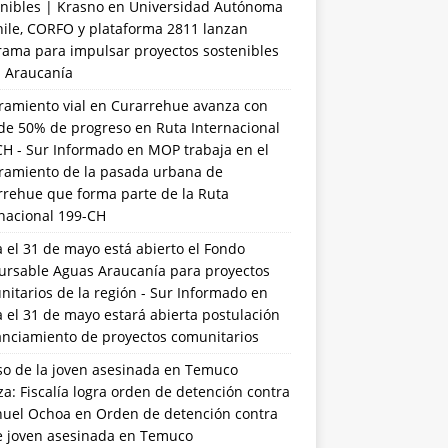
nibles | Krasno
en
Universidad Autónoma
hile, CORFO y plataforma 2811 lanzan
rama para impulsar proyectos sostenibles
a Araucanía
ramiento vial en Curarrehue avanza con
de 50% de progreso en Ruta Internacional
CH - Sur Informado
en
MOP trabaja en el
ramiento de la pasada urbana de
rrehue que forma parte de la Ruta
rnacional 199-CH
 el 31 de mayo está abierto el Fondo
ursable Aguas Araucanía para proyectos
itarios de la región - Sur Informado
en
 el 31 de mayo estará abierta postulación
anciamiento de proyectos comunitarios
so de la joven asesinada en Temuco
a: Fiscalía logra orden de detención contra
uel Ochoa
en
Orden de detención contra
de joven asesinada en Temuco