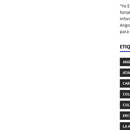
"Yo E
fort
Info
Ango
para
ETI
AN
ATA
CAR
COL
CUL
ERC
LA 