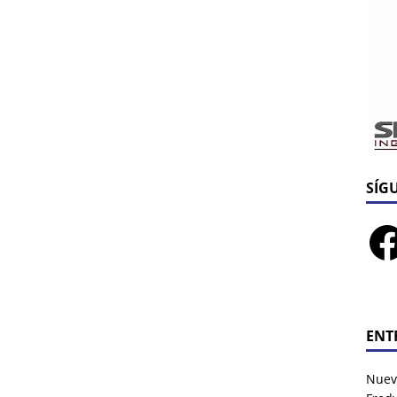
SÍG
ENT
Nuev