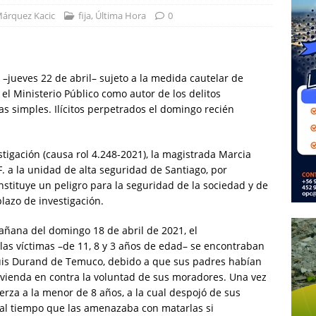
Márquez Kacic
fija
,
Última Hora
0
–jueves 22 de abril– sujeto a la medida cautelar de
 el Ministerio Público como autor de los delitos
s simples. Ilícitos perpetrados el domingo recién
stigación (causa rol 4.248-2021), la magistrada Marcia
F. a la unidad de alta seguridad de Santiago, por
nstituye un peligro para la seguridad de la sociedad y de
plazo de investigación.
añana del domingo 18 de abril de 2021, el
las víctimas –de 11, 8 y 3 años de edad– se encontraban
 Luis Durand de Temuco, debido a que sus padres habían
 vivienda en contra la voluntad de sus moradores. Una vez
erza a la menor de 8 años, a la cual despojó de sus
 al tiempo que las amenazaba con matarlas si