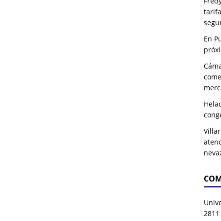
Fredy
tarif
segu
En P
próx
Cáma
comer
merca
Hela
cong
Villa
atenc
neva
COM
Univ
2811