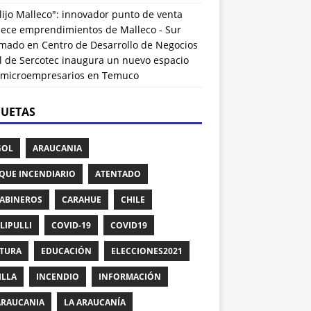
lijo Malleco": innovador punto de venta
alece emprendimientos de Malleco - Sur
rmado
en
Centro de Desarrollo de Negocios
l de Sercotec inaugura un nuevo espacio
 microempresarios en Temuco
QUETAS
GOL
ARAUCANIA
QUE INCENDIARIO
ATENTADO
ABINEROS
CARAHUE
CHILE
LIPULLI
COVID-19
COVID19
TURA
EDUCACIÓN
ELECCIONES2021
ILLA
INCENDIO
INFORMACIÓN
ARAUCANIA
LA ARAUCANÍA