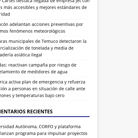
 Cartes destaca llegada de empresa Jet con
as más accesibles y mejores estándares de
ridad
ucón adelantan acciones preventivas por
imos fenómenos meteorológicos
ras municipales de Temuco detectaron la
cialización de tonelada y media de
dería asiática ilegal
das: reactivan campaña por riesgo de
elamiento de medidores de agua
rrica activa plan de emergencia y refuerza
ión a personas en situación de calle ante
zones y temperaturas bajo cero
ENTARIOS RECIENTES
ersidad Autónoma, CORFO y plataforma
 lanzan programa para impulsar proyectos